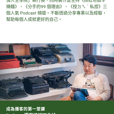
情人生學院」執行長，同時製作並主持《粉紅地獄辛
辣麵》、《分手的
99
個理由》、《授ㄉㄟ
ˇ
私捏》三
個人氣
Podcast
頻道。不斷透過分享專業以及經驗，
幫助每個人成就更好的自己。
成為播客的第一堂課