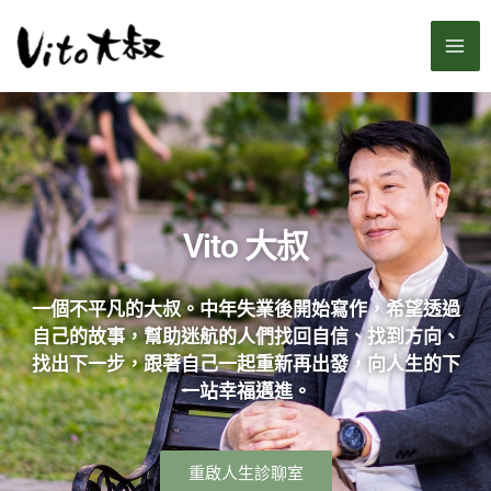
跳
MA
至
主
ME
要
內
容
Vito 大叔
一個不平凡的大叔。中年失業後開始寫作，希望透過
自己的故事，幫助迷航的人們找回自信、找到方向、
找出下一步，跟著自己一起重新再出發，向人生的下
一站幸福邁進。
重啟人生診聊室