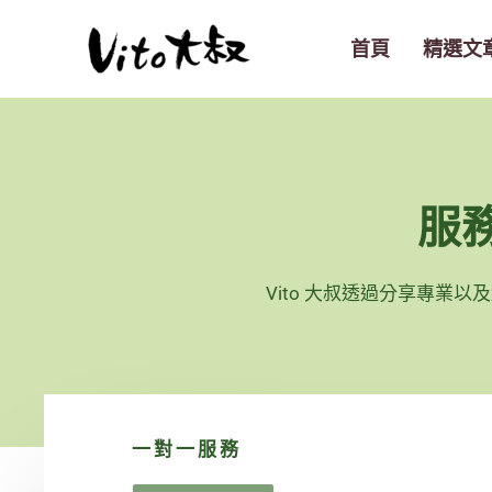
跳
至
首頁
精選文
主
要
內
容
服
Vito 大叔透過分享專業
一對一服務