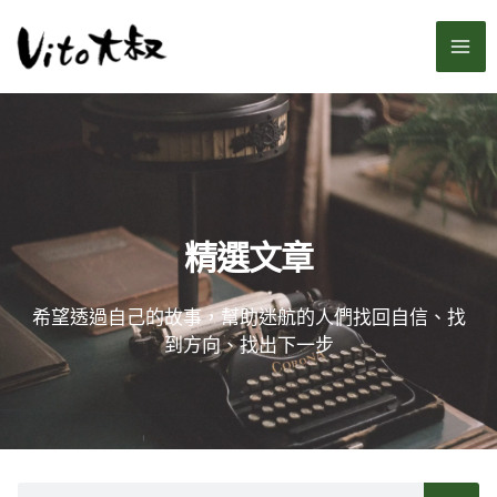
跳
MA
至
主
ME
要
內
容
精選文章
希望透過自己的故事，幫助迷航的人們找回自信、找
到方向、找出下一步
搜