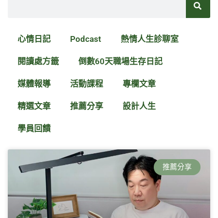
尋
心情日記
Podcast
熱情人生診聊室
閱讀處方籤
倒數60天職場生存日記
媒體報導
活動課程
專欄文章
精選文章
推薦分享
設計人生
學員回饋
頁
頁
頁
頁
面
面
面
面
推薦分享