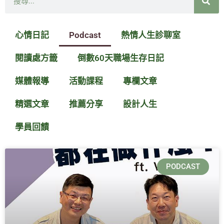
尋
心情日記
Podcast
熱情人生診聊室
閱讀處方籤
倒數60天職場生存日記
媒體報導
活動課程
專欄文章
精選文章
推薦分享
設計人生
學員回饋
頁
頁
頁
頁
面
面
面
面
PODCAST