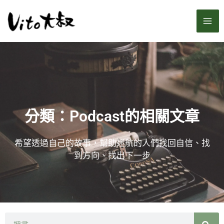
跳
MA
至
主
ME
要
內
容
分類：Podcast的相關文章
希望透過自己的故事，幫助迷航的人們找回自信、找
到方向、找出下一步
搜