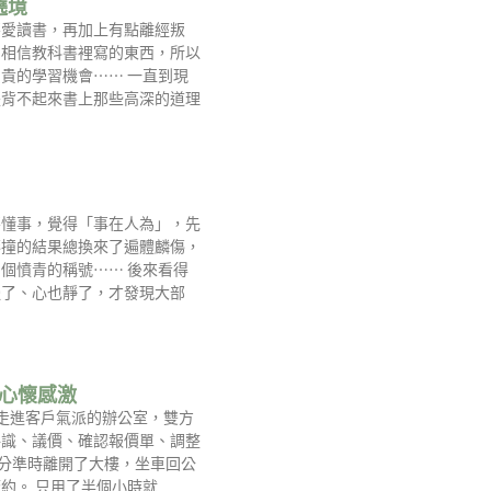
遶境
不愛讀書，再加上有點離經叛
易相信教科書裡寫的東西，所以
貴的學習機會⋯⋯ 一直到現
是背不起來書上那些高深的道理
不懂事，覺得「事在人為」，先
莽撞的結果總換來了遍體麟傷，
個憤青的稱號⋯⋯ 後來看得
慢了、心也靜了，才發現大部
-心懷感激
走進客戶氣派的辦公室，雙方
共識、議價、確認報價單、調整
0分準時離開了大樓，坐車回公
約。 只用了半個小時就