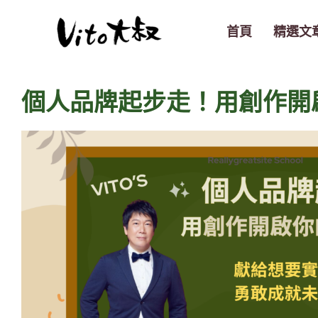
跳
至
首頁
精選文
主
要
內
個人品牌起步走！用創作開
容