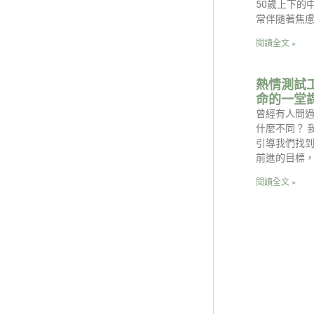
50歲上下的
常伴隨著焦
閱讀全文 »
熱情測試
命的一堂
曾經有人問
什麼不同？ 
引導我們找
前進的目標
閱讀全文 »