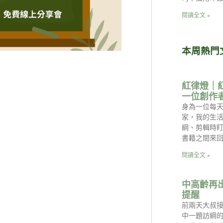
閱讀全文 »
本周熱門
紅律燈｜
一位創作
身為一位每天
家，我的生
綱、剪輯時
書籍之間來回
閱讀全文 »
中高齡再
提醒
前兩天大叔
中一題訪綱的