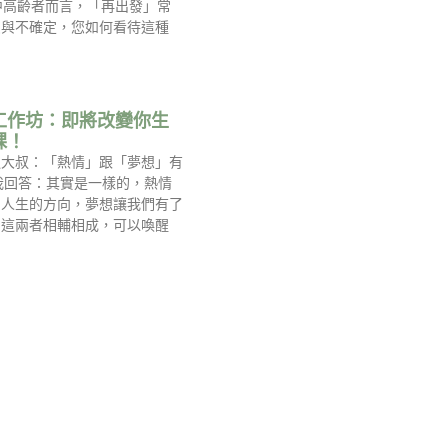
中高齡者而言，「再出發」常
慮與不確定，您如何看待這種
工作坊：即將改變你生
課！
過大叔：「熱情」跟「夢想」有
我回答：其實是一樣的，熱情
到人生的方向，夢想讓我們有了
，這兩者相輔相成，可以喚醒