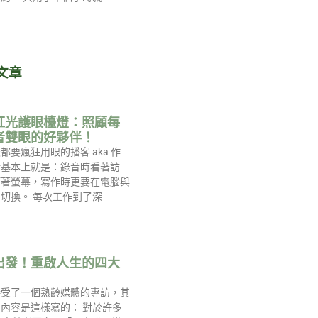
文章
紅光護眼檯燈：照顧每
者雙眼的好夥伴！
都要瘋狂用眼的播客 aka 作
活基本上就是：錄音時看著訪
盯著螢幕，寫作時更要在電腦與
切換。 每次工作到了深
出發！重啟人生的四大
接受了一個熟齡媒體的專訪，其
內容是這樣寫的： 對於許多