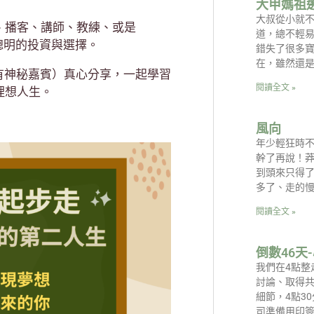
大甲媽祖
大叔從小就
、播客、講師、教練、或是
道，總不輕
聰明的投資與選擇。
錯失了很多寶
在，雖然還
大叔（還有神秘嘉賓）真心分享，一起學習
閱讀全文 »
理想人生。
風向
年少輕狂時
幹了再說！
到頭來只得了
多了、走的
閱讀全文 »
倒數46天
我們在4點整
討論、取得
細節，4點3
司準備用印簽