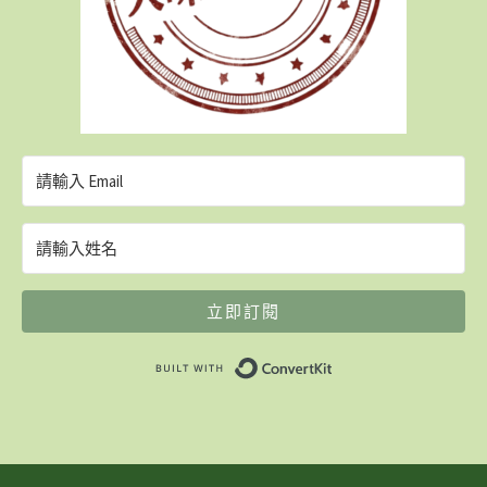
立即訂閱
Built with ConvertK