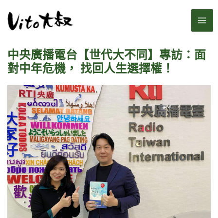
跳
MA
至
主
ME
要
中央廣播電台【世代大不同】專訪：面
內
容
對中年危機， 找回人生選擇權！