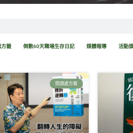
處方籤
倒數60天職場生存日記
媒體報導
活動
頁
頁
頁
頁
頁
面
面
面
面
面
閱讀處方籤