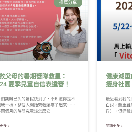
推薦分享
救父母的暑期營隊救星：
健康減重
024 夏季兒童自信表達營！
瘦身社團
子們期盼已久的暑假快到了，不知道你是不
最近看到我的
跟我一樣，整個人開始緊張頭疼了起來⋯⋯
白說，體重雖
整兩個月的時間究竟該怎麼安
斤），但連我
更多 »
閱讀更多 »