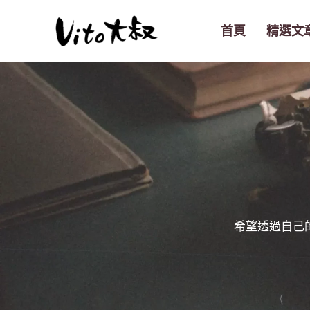
跳
至
首頁
精選文
主
要
內
容
希望透過自己