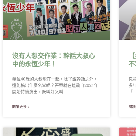
沒有人想交作業：幹話大叔心
【
中的永恆少年！
不
幾位40歲的大叔聚在一起，除了說幹話之外，
究竟
還能搞出什麼名堂呢？答案就在這齣自2021年
多
開始持續演出，既叫好又叫
「
閱讀更多 »
閱讀