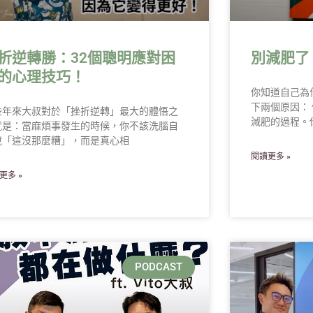
折逆轉勝：32個聰明應對困
別減肥了
的心理技巧！
你知道自己為
下兩個原因：
些年來大叔對於「挫折逆轉」最大的體悟之
減肥的過程。
就是：當麻煩事發生的時候，你不該洗腦自
說「這沒那麼糟」，而是真心相
閱讀更多 »
更多 »
PODCAST