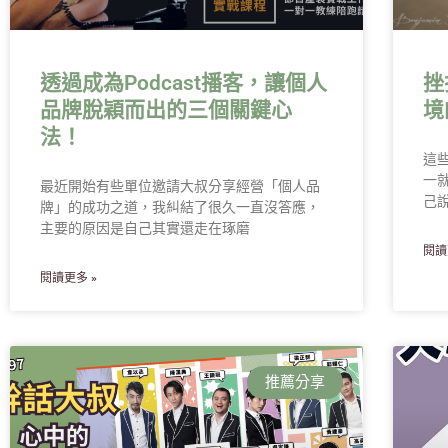
透過成為Podcast播客，讓個人
挫
品牌脫穎而出的三個關鍵心
境
法！
這
一
最近開始有些單位邀請大叔分享經營「個人品
己
牌」的成功之道，我糾結了很久一直沒答應，
主要的原因是自己其實還走在琢磨
閱讀
閱讀更多 »
推薦分享