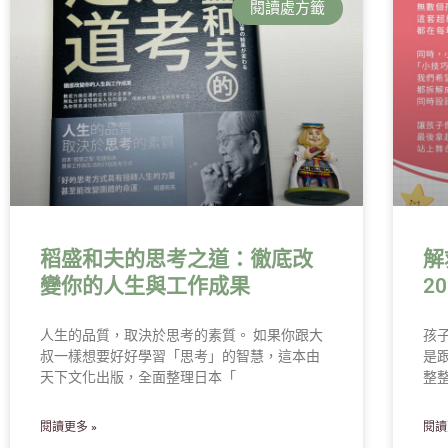
閱讀處方籤
稻盛和夫的思考之道：徹底改
解
變你的人生與工作成果
2
人生的品質，取決於思考的素質。 如果你跟大
孩
叔一樣想要好好學習「思考」的智慧，這本由
是
天下文化出版，全面整理日本「
整
閱讀更多 »
閱讀