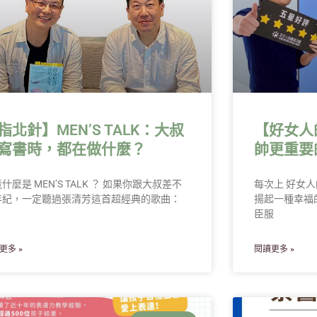
指北針】MEN’S TALK：大叔
【好女人
寫書時，都在做什麼？
帥更重要
什麼是 MEN’S TALK ？ 如果你跟大叔差不
每次上 好女
年紀，一定聽過張清芳這首超經典的歌曲：
揚起一種幸福
臣服
更多 »
閱讀更多 »