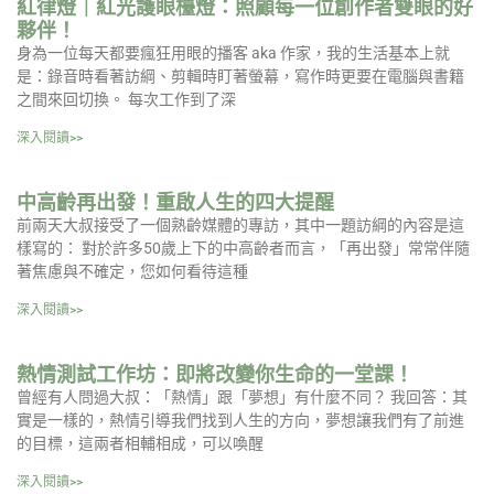
紅律燈｜紅光護眼檯燈：照顧每一位創作者雙眼的好
夥伴！
身為一位每天都要瘋狂用眼的播客 aka 作家，我的生活基本上就
是：錄音時看著訪綱、剪輯時盯著螢幕，寫作時更要在電腦與書籍
之間來回切換。 每次工作到了深
深入閱讀>>
中高齡再出發！重啟人生的四大提醒
前兩天大叔接受了一個熟齡媒體的專訪，其中一題訪綱的內容是這
樣寫的： 對於許多50歲上下的中高齡者而言，「再出發」常常伴隨
著焦慮與不確定，您如何看待這種
深入閱讀>>
熱情測試工作坊：即將改變你生命的一堂課！
曾經有人問過大叔：「熱情」跟「夢想」有什麼不同？ 我回答：其
實是一樣的，熱情引導我們找到人生的方向，夢想讓我們有了前進
的目標，這兩者相輔相成，可以喚醒
深入閱讀>>