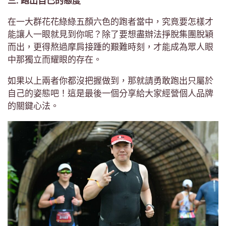
三. 跑出自己的態度
在一大群花花綠綠五顏六色的跑者當中，究竟要怎樣才
能讓人一眼就見到你呢？除了要想盡辦法掙脫集團脫穎
而出，更得熬過摩肩接踵的艱難時刻，才能成為眾人眼
中那獨立而耀眼的存在。
如果以上兩者你都沒把握做到，那就請勇敢跑出只屬於
自己的姿態吧！這是最後一個分享給大家經營個人品牌
的關鍵心法。