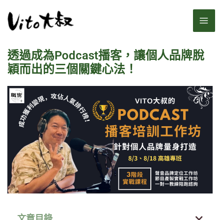
跳
MA
至
主
ME
要
透過成為Podcast播客，讓個人品牌脫
內
容
穎而出的三個關鍵心法！
文章目錄