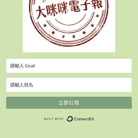
立即訂閱
Built with ConvertK