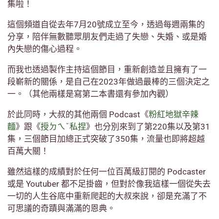
集啦！
這個頻道自從去年7月20號成立至今，透過每週兩集的
分享，陪伴無數聽眾朋友們走過了失戀、失婚、或是婚
內失戀的傷心過程。
而我也透過製作主持這個節目，重新創造並且擁有了一
段嶄新的關係，是自己在2023年做過最棒的三個決定之
一。（其他兩樣是寫第二本書還有參加內觀）
於此同時，大叔的其他兩個 Podcast《
粉紅地獄辛辣
麵
》跟《
授ㄉㄟˇ私捏
》也分別來到了第220集以及第31
集，三個節目加總正式突破了350集，流量也即將超越
百萬大關！
雖然這樣的成績對於任何一位百萬級訂閱的 Podcaster
或是 Youtuber 都不足掛齒，但對於像我這樣一個從失去
一切的人生谷底中重新爬起的大叔來說，卻是充滿了不
可思議的奇蹟與滿滿的恩典。