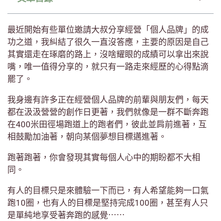
最近開始有些單位邀請大叔分享經營「個人品牌」的成
功之道，我糾結了很久一直沒答應，主要的原因是自己
其實還走在琢磨的路上，沒啥耀眼的成績可以拿出來說
嘴，唯一值得分享的，就只有一路走來經歷的心得點滴
罷了。
我身邊有許多正在經營個人品牌的前輩與朋友們，每天
都在汲汲營營的創作日更著，我們就像是一群不斷奔跑
在400米田徑場跑道上的跑者們，彼此並肩前進著，互
相鼓勵加油著，朝向某個夢想目標邁進著。
跑著跑著，你會發現其實每個人心中的期盼都不大相
同。
有人的目標只是來體驗一下而已，有人希望能夠一口氣
跑10圈，也有人的目標是堅持完成100圈，甚至有人只
是單純地享受著奔跑的感覺⋯⋯