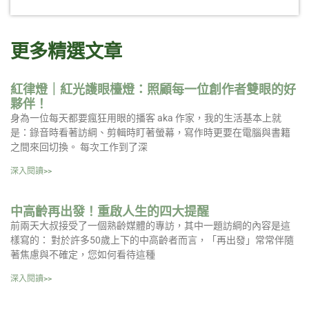
更多精選文章
紅律燈｜紅光護眼檯燈：照顧每一位創作者雙眼的好
夥伴！
身為一位每天都要瘋狂用眼的播客 aka 作家，我的生活基本上就
是：錄音時看著訪綱、剪輯時盯著螢幕，寫作時更要在電腦與書籍
之間來回切換。 每次工作到了深
深入閱讀>>
中高齡再出發！重啟人生的四大提醒
前兩天大叔接受了一個熟齡媒體的專訪，其中一題訪綱的內容是這
樣寫的： 對於許多50歲上下的中高齡者而言，「再出發」常常伴隨
著焦慮與不確定，您如何看待這種
深入閱讀>>