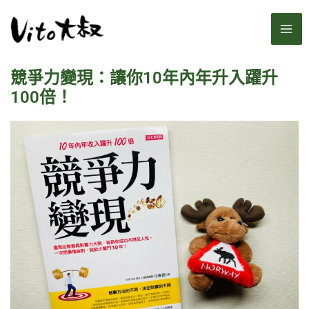
跳
MA
至
主
ME
要
競爭力變現：讓你10年內年升入躍升
內
容
100倍！