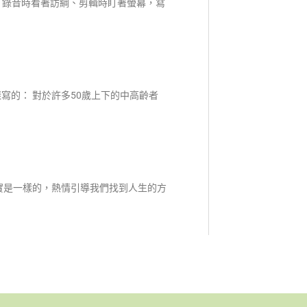
是：錄音時看著訪綱、剪輯時盯著螢幕，寫
寫的： 對於許多50歲上下的中高齡者
實是一樣的，熱情引導我們找到人生的方