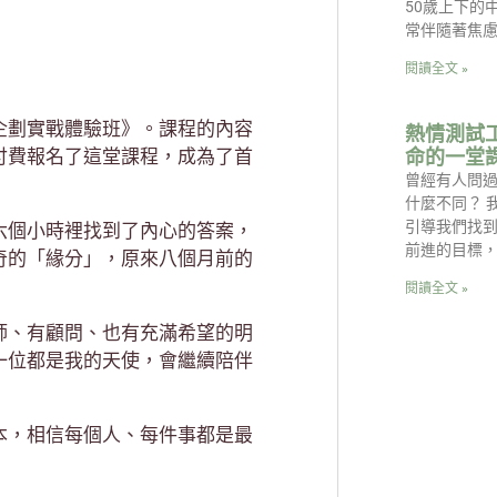
50歲上下的
常伴隨著焦
閱讀全文 »
企劃實戰體驗班》。課程的內容
熱情測試
命的一堂
付費報名了這堂課程，成為了首
曾經有人問
什麼不同？ 
引導我們找
六個小時裡找到了內心的答案，
前進的目標
奇的「緣分」，原來八個月前的
閱讀全文 »
師、有顧問、也有充滿希望的明
一位都是我的天使，會繼續陪伴
本，相信每個人、每件事都是最