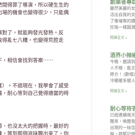
創業者專訪
然間得罪了導演，所以硬生生的
雖然美麗的
出場的機會也變得很少，只能偶
活出自我的女
了像璀璨的
珍珠一樣圓潤
演對了，就能夠發光發熱。反
閱讀全文 »
改得亂七八糟，也變得荒腔走
酒界小辣椒
下，相信會找到答案⋯⋯
今晚，邀請
人不曉、能文
婷方！ (歡
冷暖暖多變人
樣）。不過現在，我學會了感受
閱讀全文 »
備，耐心等到自己覺得適當的時
耐心等待
！
已經連續兩
醒來，喚醒
源、也沒太大的把握時，最好的
出現的一絲
陳，等到那個滋味飄出來了，你
腦，趕緊記