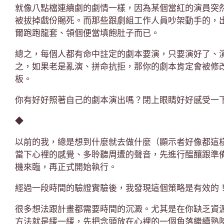
就像八點檔連續劇的劇情一樣，因為某個當紅的演員突
被拔掉戲份賜死。而那些跟劇組工作人員吵架動手的，
爾跑跑龍套、領個便當填飽肚子而已。
總之，每個人都有命中註定的劇本要演，只要演好了、
之，如果老是亂演、拼命抗拒，那你的劇本肯定會被修
板。
你有好好照著自己的劇本演出嗎？閉上眼睛好好感受一
◆
以前的我，總是想到什麼就去做什麼（顯示者好像都這
當下心裡的感覺、多聆聽周遭的聲音，先進行醞釀跟準
機來臨，再正式開始執行。
經過一段時間的驗證實驗後，我發現這個策略是有效的
很多想法跟計畫都需要時間的沉澱。尤其是在你缺乏資
方法就是緩一緩，先把念頭放在心裡的一個角落繼續熟