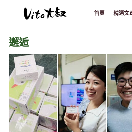
跳
至
首頁
精選文
主
要
內
邂逅
容