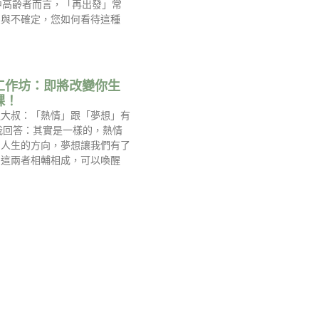
中高齡者而言，「再出發」常
慮與不確定，您如何看待這種
工作坊：即將改變你生
課！
過大叔：「熱情」跟「夢想」有
我回答：其實是一樣的，熱情
到人生的方向，夢想讓我們有了
，這兩者相輔相成，可以喚醒