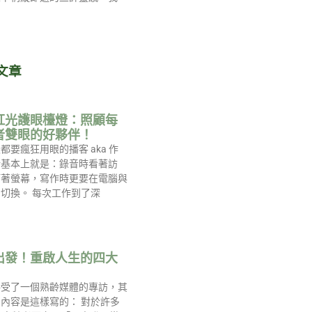
文章
紅光護眼檯燈：照顧每
者雙眼的好夥伴！
都要瘋狂用眼的播客 aka 作
活基本上就是：錄音時看著訪
盯著螢幕，寫作時更要在電腦與
切換。 每次工作到了深
出發！重啟人生的四大
接受了一個熟齡媒體的專訪，其
內容是這樣寫的： 對於許多