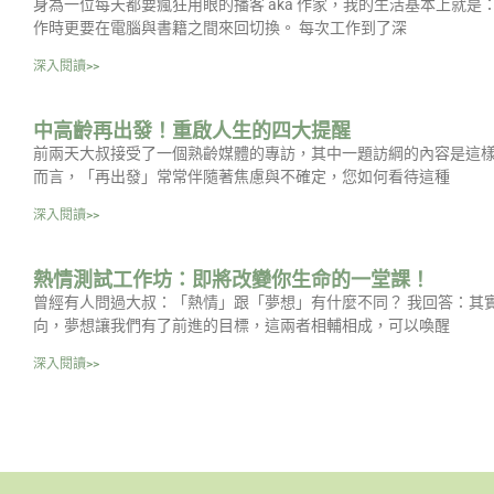
身為一位每天都要瘋狂用眼的播客 aka 作家，我的生活基本上就
作時更要在電腦與書籍之間來回切換。 每次工作到了深
深入閱讀>>
中高齡再出發！重啟人生的四大提醒
前兩天大叔接受了一個熟齡媒體的專訪，其中一題訪綱的內容是這樣
而言，「再出發」常常伴隨著焦慮與不確定，您如何看待這種
深入閱讀>>
熱情測試工作坊：即將改變你生命的一堂課！
曾經有人問過大叔：「熱情」跟「夢想」有什麼不同？ 我回答：其
向，夢想讓我們有了前進的目標，這兩者相輔相成，可以喚醒
深入閱讀>>