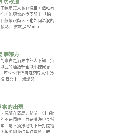
 房秋瑋
女子總是讓人賞心悅目，但唯有
性才能讓你心悅臣服！ 「除
鑽石般耀眼動人，也如同溫潤的
多彩」 這就是 Whom
 薛婷方
到的來賓是酒界中無人不知、無
能武的酒語軒全能小辣椒 薛
唱） 啊～～浮浮沉沉酒界人生 冷
情 舞台上 燦爛笑
答案的出現
天，我都在清晨五點前一刻自動
我的不是鬧鐘，而是腦海中突然
念頭。毫不猶豫地衝下床打開電
錄下稍縱即逝的些許靈感，我