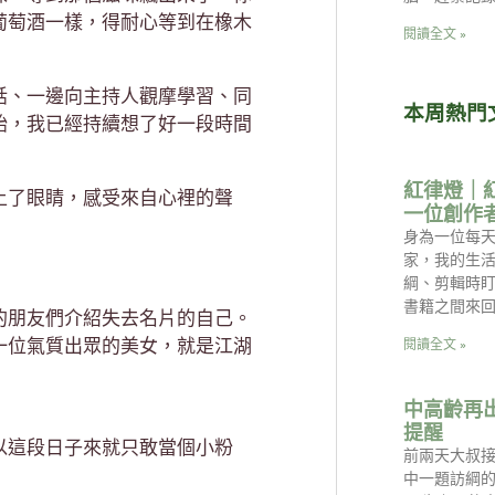
葡萄酒一樣，得耐心等到在橡木
閱讀全文 »
話、一邊向主持人觀摩學習、同
本周熱門
始，我已經持續想了好一段時間
紅律燈｜
閉上了眼睛，感受來自心裡的聲
一位創作
身為一位每天
家，我的生
綱、剪輯時
書籍之間來回
的朋友們介紹失去名片的自己。
一位氣質出眾的美女，就是江湖
閱讀全文 »
中高齡再
提醒
以這段日子來就只敢當個小粉
前兩天大叔
中一題訪綱的