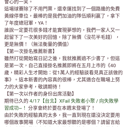
會心的一笑。
這場球賽除了不用門票，還幸運找到了一個路邊的免費
黃線停車位，最棒的是我們加油的隊伍順利贏了，拿下
了年度總冠軍，YA！
誰說一定要花很多錢才能實現夢想的，我們一家人又一
起留下了一次美好的回憶，除了無價（沒花半毛錢），
更是無價！（無法衡量的價值）
【第一次掛名推薦新書】
雖然打從開始寫日記之後，我就推薦過不少書了，但這
是第一次，自己直接掛名推薦即將在五月上市的《40
歲，精彩人生才開始：從1萬人的經驗談看見真正該做的
事》。這本新書的內容真的很棒，尤其適合在職場上努
力的大家參考，敬請期待！
【第一次以作者的身份出席活動】
期待已久的
4/17【台北】XFail 失敗者小聚 / 向失敗學
習成功~！
分享會終於要在本週末登場了！
由於失敗的經驗真的太多，我一直到現在還沒決定要用
哪個故事開場（不知道大家最想聽的是哪個？請留言給