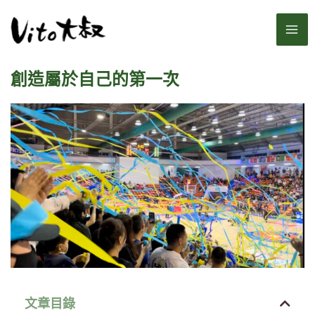
跳
MA
至
主
ME
要
創造屬於自己的第一次
內
容
文章目錄