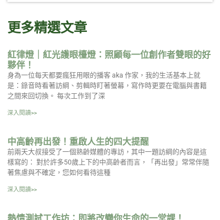
更多精選文章
紅律燈｜紅光護眼檯燈：照顧每一位創作者雙眼的好
夥伴！
身為一位每天都要瘋狂用眼的播客 aka 作家，我的生活基本上就
是：錄音時看著訪綱、剪輯時盯著螢幕，寫作時更要在電腦與書籍
之間來回切換。 每次工作到了深
深入閱讀>>
中高齡再出發！重啟人生的四大提醒
前兩天大叔接受了一個熟齡媒體的專訪，其中一題訪綱的內容是這
樣寫的： 對於許多50歲上下的中高齡者而言，「再出發」常常伴隨
著焦慮與不確定，您如何看待這種
深入閱讀>>
熱情測試工作坊：即將改變你生命的一堂課！