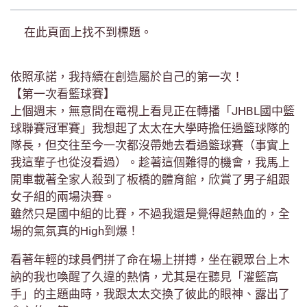
在此頁面上找不到標題。
依照承諾，我持續在創造屬於自己的第一次！
【第一次看籃球賽】
上個週末，無意間在電視上看見正在轉播「JHBL國中籃
球聯賽冠軍賽」我想起了太太在大學時擔任過籃球隊的
隊長，但交往至今一次都沒帶她去看過籃球賽（事實上
我這輩子也從沒看過）。趁著這個難得的機會，我馬上
開車載著全家人殺到了板橋的體育館，欣賞了男子組跟
女子組的兩場決賽。
雖然只是國中組的比賽，不過我還是覺得超熱血的，全
場的氣氛真的High到爆！
看著年輕的球員們拼了命在場上拼搏，坐在觀眾台上木
訥的我也喚醒了久違的熱情，尤其是在聽見「灌籃高
手」的主題曲時，我跟太太交換了彼此的眼神、露出了