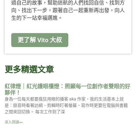
過自己的故事，幫助迷航的人們找回自信、找到方
向、找出下一步，跟著自己一起重新再出發，向人
生的下一站幸福邁進。
更了解 Vito 大叔
更多精選文章
紅律燈｜紅光護眼檯燈：照顧每一位創作者雙眼的好
夥伴！
身為一位每天都要瘋狂用眼的播客 aka 作家，我的生活基本上就
是：錄音時看著訪綱、剪輯時盯著螢幕，寫作時更要在電腦與書籍
之間來回切換。 每次工作到了深
深入閱讀>>