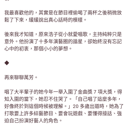
我最喜歡他的，其實是在節目裡偷喝了兩杯之後稍微放
鬆了下來，緩緩說出真心話時的模樣。
後來我才知道，原來浩子從小就愛唱歌，主持純粹只是
意外。他扮演了十多年演藝圈的諧星，卻始終沒有忘記
心中的初衷，那個小小的夢想。
◆
再來聊聊萬芳。
唱了大半輩子的她今年一舉入圍了金曲獎 7 項大獎，得
知入圍的當下，她忍不住哭了。「自己唱了這麼多年，
好像終於到這個時候被理解。」20 多歲出道時，她為了
打歌要上許多綜藝節目、要會玩遊戲、要懂得接話、強
迫自己扮演好藝人的角色。