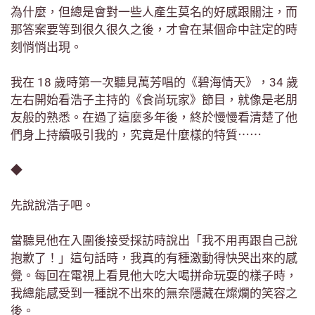
為什麼，但總是會對一些人產生莫名的好感跟關注，而
那答案要等到很久很久之後，才會在某個命中註定的時
刻悄悄出現。
我在 18 歲時第一次聽見萬芳唱的《碧海情天》，34 歲
左右開始看浩子主持的《食尚玩家》節目，就像是老朋
友般的熟悉。在過了這麼多年後，終於慢慢看清楚了他
們身上持續吸引我的，究竟是什麼樣的特質⋯⋯
◆
先說說浩子吧。
當聽見他在入圍後接受採訪時說出「我不用再跟自己說
抱歉了！」這句話時，我真的有種激動得快哭出來的感
覺。每回在電視上看見他大吃大喝拼命玩耍的樣子時，
我總能感受到一種說不出來的無奈隱藏在燦爛的笑容之
後。