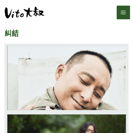
跳
MA
至
主
ME
要
糾結
內
容