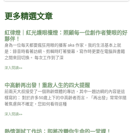
更多精選文章
紅律燈｜紅光護眼檯燈：照顧每一位創作者雙眼的好
夥伴！
身為一位每天都要瘋狂用眼的播客 aka 作家，我的生活基本上就
是：錄音時看著訪綱、剪輯時盯著螢幕，寫作時更要在電腦與書籍
之間來回切換。 每次工作到了深
深入閱讀>>
中高齡再出發！重啟人生的四大提醒
前兩天大叔接受了一個熟齡媒體的專訪，其中一題訪綱的內容是這
樣寫的： 對於許多50歲上下的中高齡者而言，「再出發」常常伴隨
著焦慮與不確定，您如何看待這種
深入閱讀>>
熱情測試工作坊：即將改變你生命的一堂課！