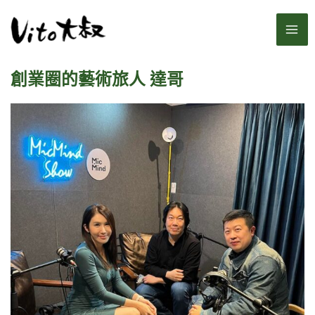
跳
MA
至
主
ME
要
創業圈的藝術旅人 達哥
內
容