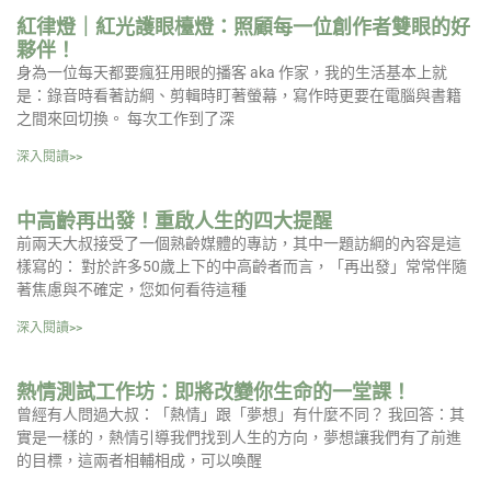
紅律燈｜紅光護眼檯燈：照顧每一位創作者雙眼的好
夥伴！
身為一位每天都要瘋狂用眼的播客 aka 作家，我的生活基本上就
是：錄音時看著訪綱、剪輯時盯著螢幕，寫作時更要在電腦與書籍
之間來回切換。 每次工作到了深
深入閱讀>>
中高齡再出發！重啟人生的四大提醒
前兩天大叔接受了一個熟齡媒體的專訪，其中一題訪綱的內容是這
樣寫的： 對於許多50歲上下的中高齡者而言，「再出發」常常伴隨
著焦慮與不確定，您如何看待這種
深入閱讀>>
熱情測試工作坊：即將改變你生命的一堂課！
曾經有人問過大叔：「熱情」跟「夢想」有什麼不同？ 我回答：其
實是一樣的，熱情引導我們找到人生的方向，夢想讓我們有了前進
的目標，這兩者相輔相成，可以喚醒