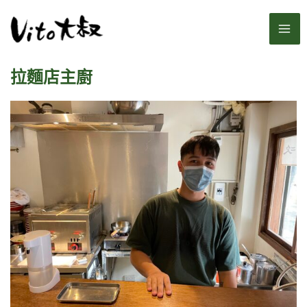
跳
MA
至
主
ME
要
拉麵店主廚
內
容