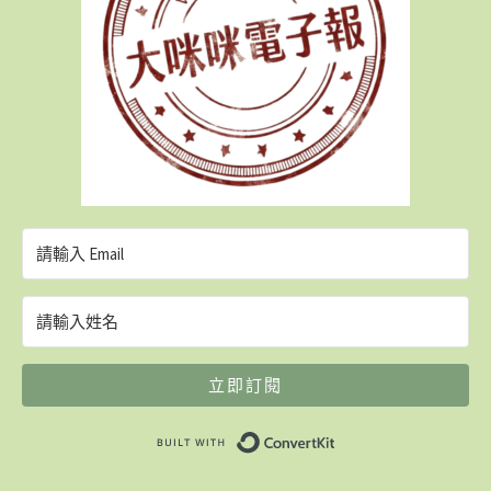
立即訂閱
Built with ConvertK