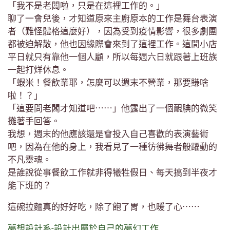
「我不是老闆啦，只是在這裡工作的。」
聊了一會兒後，才知道原來主廚原本的工作是舞台表演
者（難怪體格這麼好），因為受到疫情影響，很多劇團
都被迫解散，他也因緣際會來到了這裡工作。這間小店
平日就只有靠他一個人顧，所以每週六日就跟著上班族
一起打烊休息。
「蝦米！餐飲業耶，怎麼可以週末不營業，那要賺啥
啦！？」
「這要問老闆才知道吧⋯⋯」他露出了一個靦腆的微笑
攤著手回答。
我想，週末的他應該還是會投入自己喜歡的表演藝術
吧，因為在他的身上，我看見了一種彷彿舞者般躍動的
不凡靈魂。
是誰說從事餐飲工作就非得犧牲假日、每天搞到半夜才
能下班的？
這碗拉麵真的好好吃，除了飽了胃，也暖了心⋯⋯
夢想設計系-設計出屬於自己的夢幻工作