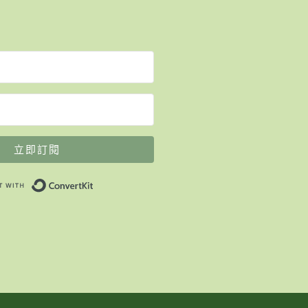
立即訂閱
Built with ConvertKit