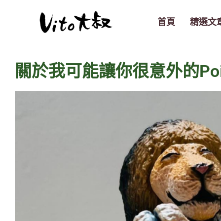
跳
至
首頁
精選文
主
要
內
關於我可能讓你很意外的Poi
容