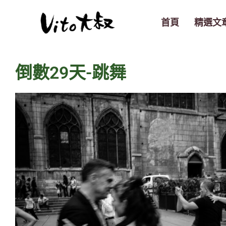
跳
至
首頁
精選文
主
要
內
倒數29天-跳舞
容