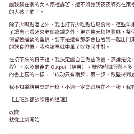
讓我躺在別的女人懷裡訴苦、還不如讓我夜夜醉死在家
的大孩子罷了。
除了少喝點酒之外，我也打算少吃點垃圾食物。這些年
了讓自已看起來老態龍鍾之外、更是整天精神萎靡，整
保留著運動的習慣，要不是還有那群會拉著我一起出門
的飲食習慣，我應該早就中風了好幾回才對。
在接下來的日子裡，我決定讓自己做些改變，無論是從 Inpu
程）、以及最後的 Output（結果）。雖然時間所剩
的書上寫的一樣：「成功只有兩步：第一步，跟堅持到
我不知道結果會是什麼，不過一定會跟現在不一樣，我
【上班族都該領悟的道理】
改變
就從此刻開始