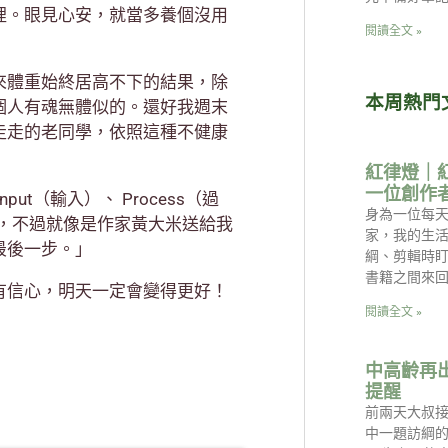
裡。眼見心安，就當多養個沒用
閱讀全文 »
來體重始終居高不下的結果，除
本周熱門
個人有魂無體似的。還好我週末
走走的老同學，依照這種不健康
紅律燈｜
一位創作
t（輸入）、 Process（過
身為一位每天
不多，不過就像是作家黃大米送給我
家，我的生
最後一步。」
綱、剪輯時
書籍之間來回
有信心，明天一定會變得更好！
閱讀全文 »
中高齡再
提醒
前兩天大叔
中一題訪綱的