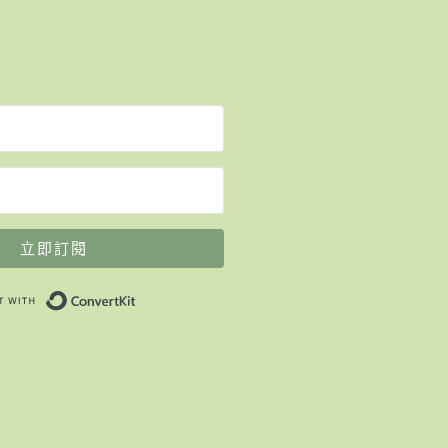
立即訂閱
Built with ConvertKit