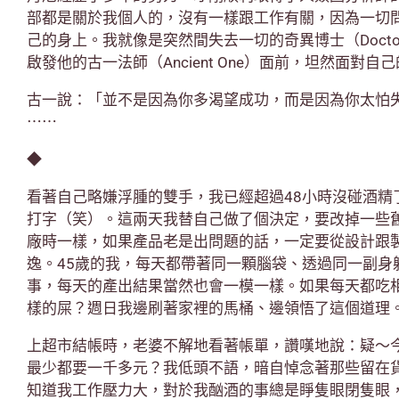
部都是關於我個人的，沒有一樣跟工作有關，因為一切
己的身上。我就像是突然間失去一切的奇異博士（Doctor 
啟發他的古一法師（Ancient One）面前，坦然面對
古一說：「並不是因為你多渴望成功，而是因為你太怕
⋯⋯
◆
看著自己略嫌浮腫的雙手，我已經超過48小時沒碰酒精
打字（笑）。這兩天我替自己做了個決定，要改掉一些
廠時一樣，如果產品老是出問題的話，一定要從設計跟
逸。45歲的我，每天都帶著同一顆腦袋、透過同一副身
事，每天的產出結果當然也會一模一樣。如果每天都吃
樣的屎？週日我邊刷著家裡的馬桶、邊領悟了這個道理
上超市結帳時，老婆不解地看著帳單，讚嘆地說：疑～
最少都要一千多元？我低頭不語，暗自悼念著那些留在
知道我工作壓力大，對於我酗酒的事總是睜隻眼閉隻眼