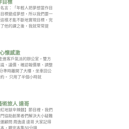
作目標
句名言：「年輕人把夢想當作目
把目標變成夢想，所以我們要一
，這樣才能不斷地實現目標，完
上了他的課之後，我就常常提
-心懷感激
走進客戶氣派的辦公室，雙方
共識、議價、確認報價單、調整
0分準時離開了大樓，坐車回公
約。 只用了半個小時就
藝術旅人 達哥
粉紅地獄辛辣麵】節目裡，我們
專門協助創業者們解決大小疑難
運顧問 周逸達 達哥 大家記得
本，聽完本集50分鐘