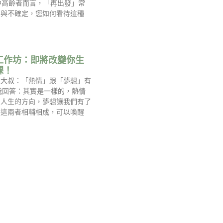
中高齡者而言，「再出發」常
慮與不確定，您如何看待這種
工作坊：即將改變你生
課！
過大叔：「熱情」跟「夢想」有
我回答：其實是一樣的，熱情
到人生的方向，夢想讓我們有了
，這兩者相輔相成，可以喚醒