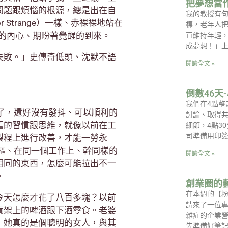
把夢想當
問題跟煩惱的根源，總是出在自
我的教授有
Strange）一樣、赤裸裸地站在
標，老年人
自己的內心、期盼著覺醒的到來。
直維持年輕
成夢想！」
失敗。」史傳奇低頭、沈默不語
閱讀全文 »
倒數46天
我們在4點整
了，還好沒有發抖、可以順利的
討論、取得
舊的習慣跟思維，就像以前在工
細節，4點3
司準備用印簽
製程上進行改善，才能一勞永
軀、在同一個工作上、幹同樣的
閱讀全文 »
相同的東西，怎麼可能拉出不一
。
創業圈的
在本週的【
今天怎麼才花了八百多塊？以前
請來了一位
貨架上的啤酒跟下酒零食。老婆
雜症的企業營
，她真的是個聰明的女人，與其
先準備好筆記