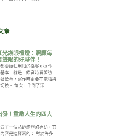
文章
紅光護眼檯燈：照顧每
者雙眼的好夥伴！
都要瘋狂用眼的播客 aka 作
活基本上就是：錄音時看著訪
盯著螢幕，寫作時更要在電腦與
切換。 每次工作到了深
出發！重啟人生的四大
接受了一個熟齡媒體的專訪，其
內容是這樣寫的： 對於許多