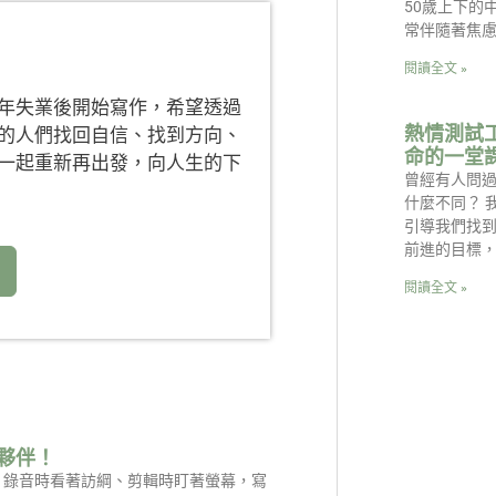
50歲上下的
常伴隨著焦
閱讀全文 »
年失業後開始寫作，希望透過
熱情測試
的人們找回自信、找到方向、
命的一堂
一起重新再出發，向人生的下
曾經有人問
什麼不同？ 
引導我們找
前進的目標
閱讀全文 »
夥伴！
是：錄音時看著訪綱、剪輯時盯著螢幕，寫