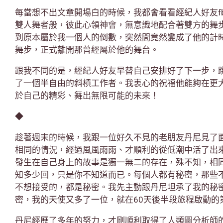
每當想不出文章開場白的時候，我都會看看經紀人好友f
雙人舞者般，彼此心領神會，無意識地配合著雙方的舞
到原本屬於我一個人的倒數，突然間竟然變成了他的計
舞步，正式離開那曾經屬於他的舞台。
跟我不同的是，經紀人好友早替自己安排好了下一步，
了一個半自由的斜槓工作者。我衷心的祝福他能夠在更
於自己的精彩、舞出無限可能的未來！
◆
趁著週末的時候，我跟一位好久不見的老朋友丹尼見了
相同的情況，經過風風雨雨、才順利的從低潮中活了出
發生在自己身上的故事是獨一無二的存在，殊不知，相
知多少回，只是你不知道而已。每個人都有秘密，那些
不想接受的，都是秘密。我先主動跟丹尼坦承了我的秘
密，我的天使又多了一位，就在60天後半段旅程啟動的
丹尼經歷了多年的努力，才剛順利取得了人類圖分析師