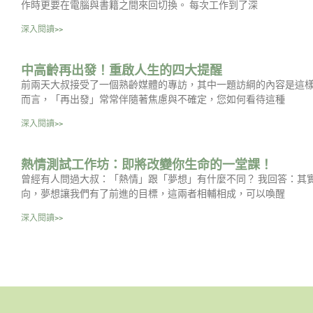
作時更要在電腦與書籍之間來回切換。 每次工作到了深
深入閱讀>>
中高齡再出發！重啟人生的四大提醒
前兩天大叔接受了一個熟齡媒體的專訪，其中一題訪綱的內容是這樣
而言，「再出發」常常伴隨著焦慮與不確定，您如何看待這種
深入閱讀>>
熱情測試工作坊：即將改變你生命的一堂課！
曾經有人問過大叔：「熱情」跟「夢想」有什麼不同？ 我回答：其
向，夢想讓我們有了前進的目標，這兩者相輔相成，可以喚醒
深入閱讀>>