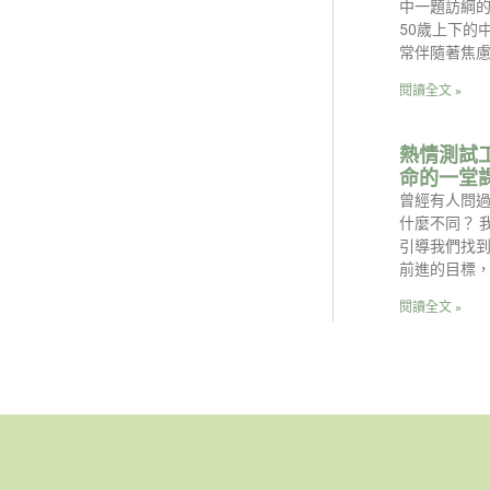
中一題訪綱的
50歲上下的
常伴隨著焦
閱讀全文 »
熱情測試
命的一堂
曾經有人問
什麼不同？ 
引導我們找
前進的目標
閱讀全文 »