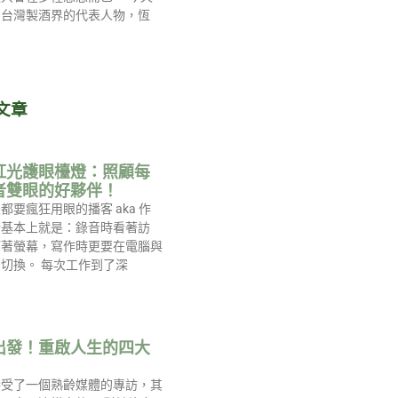
到台灣製酒界的代表人物，恆
文章
紅光護眼檯燈：照顧每
者雙眼的好夥伴！
都要瘋狂用眼的播客 aka 作
活基本上就是：錄音時看著訪
盯著螢幕，寫作時更要在電腦與
切換。 每次工作到了深
出發！重啟人生的四大
接受了一個熟齡媒體的專訪，其