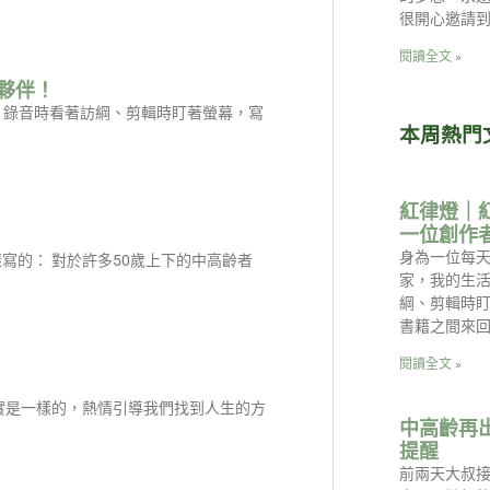
很開心邀請
閱讀全文 »
夥伴！
是：錄音時看著訪綱、剪輯時盯著螢幕，寫
本周熱門
紅律燈｜
一位創作
身為一位每天
寫的： 對於許多50歲上下的中高齡者
家，我的生
綱、剪輯時
書籍之間來回
閱讀全文 »
實是一樣的，熱情引導我們找到人生的方
中高齡再
提醒
前兩天大叔