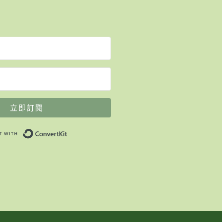
立即訂閱
Built with ConvertKit