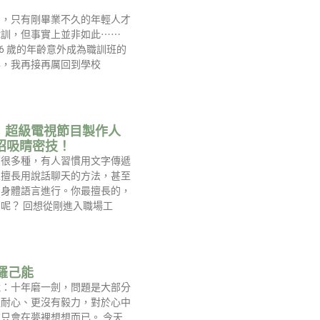
為，只有剛畢業不久的年輕人才
職訓，但事實上並非如此⋯⋯
46 歲的年齡意外成為職訓班的
年，我再接再厲回到學校
：超級電視節目製作人
7招吸睛密技！
有很多種，有人習慣用文字傳遞
人擅長用說話聊天的方法，甚至
用身體語言進行。你最擅長的，
呢？ 回想從剛進入職場工
羅己能
說：十年磨一劍，問題是大部分
乏耐心、更沒有毅力，對於心中
只會在夢裡想想而已。 今天