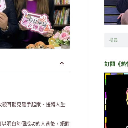
搜
尋
訂閱《熱
次親耳聽見黑手起家、扭轉人生
可以明白每個成功的人背後，絕對