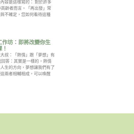
內容是這樣寫的： 對於許多
中高齡者而言，「再出發」常
慮與不確定，您如何看待這種
工作坊：即將改變你生
課！
過大叔：「熱情」跟「夢想」有
我回答：其實是一樣的，熱情
到人生的方向，夢想讓我們有了
，這兩者相輔相成，可以喚醒