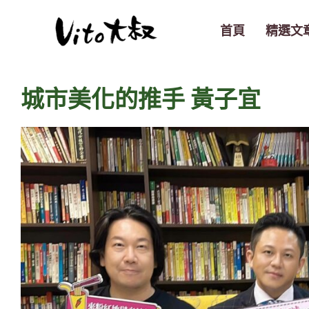
跳
至
首頁
精選文
主
要
內
城市美化的推手 黃子宜
容