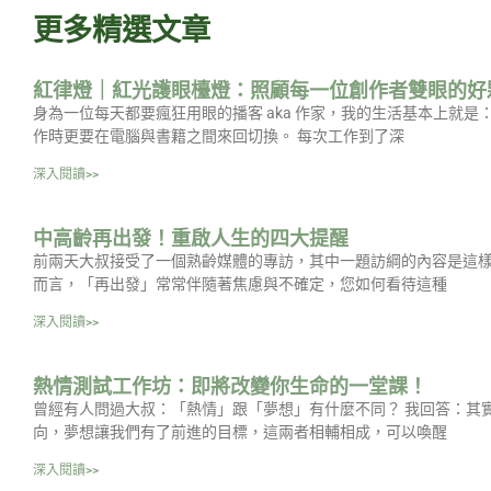
更多精選文章
紅律燈｜紅光護眼檯燈：照顧每一位創作者雙眼的好
身為一位每天都要瘋狂用眼的播客 aka 作家，我的生活基本上就
作時更要在電腦與書籍之間來回切換。 每次工作到了深
深入閱讀>>
中高齡再出發！重啟人生的四大提醒
前兩天大叔接受了一個熟齡媒體的專訪，其中一題訪綱的內容是這樣
而言，「再出發」常常伴隨著焦慮與不確定，您如何看待這種
深入閱讀>>
熱情測試工作坊：即將改變你生命的一堂課！
曾經有人問過大叔：「熱情」跟「夢想」有什麼不同？ 我回答：其
向，夢想讓我們有了前進的目標，這兩者相輔相成，可以喚醒
深入閱讀>>