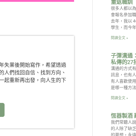
重返職訓
很多人都以
會報名參加
去年，我以 
學生，而今
閱讀全文 »
子彈溝通
私傳的2
年失業後開始寫作，希望透過
溝通的方式
的人們找回自信、找到方向、
訊息，也有
一起重新再出發，向人生的下
有人喜歡使
是哪一種方法
閱讀全文 »
恆器製酒 
我們常聽人
的人除了缺
的夢想，永遠