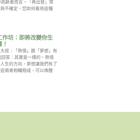
中高齡者而言，「再出發」常
慮與不確定，您如何看待這種
工作坊：即將改變你生
課！
過大叔：「熱情」跟「夢想」有
我回答：其實是一樣的，熱情
到人生的方向，夢想讓我們有了
，這兩者相輔相成，可以喚醒