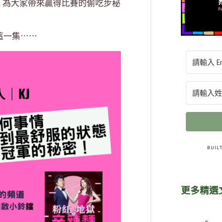
傑，為大家帶來贏得比賽的偷吃步秘
這一集⋯⋯
更多精選