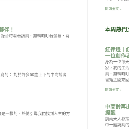
閱讀全文 »
本周熱門
夥伴！
是：錄音時看著訪綱、剪輯時盯著螢幕，寫
紅律燈｜
一位創作
身為一位每天
家，我的生
綱、剪輯時
寫的： 對於許多50歲上下的中高齡者
書籍之間來回
閱讀全文 »
中高齡再
提醒
實是一樣的，熱情引導我們找到人生的方
前兩天大叔
中一題訪綱的