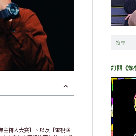
搜
尋
訂閱《熱
岸主持人大賽】、以及【電視演