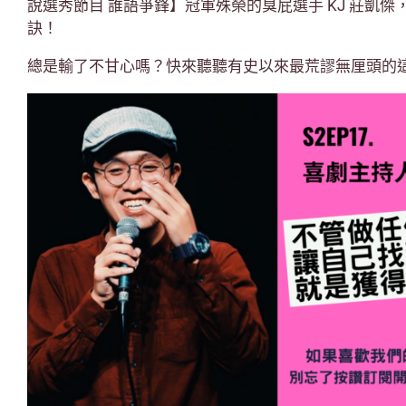
說選秀節目 誰語爭鋒】冠軍殊榮的臭屁選手 KJ 莊凱
訣！
總是輸了不甘心嗎？快來聽聽有史以來最荒謬無厘頭的