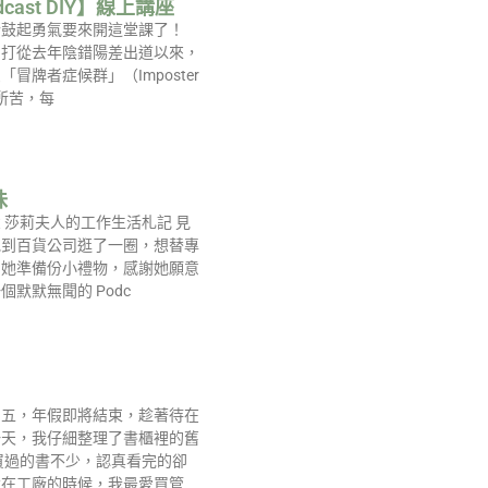
dcast DIY】線上講座
於鼓起勇氣要來開這堂課了！
，打從去年陰錯陽差出道以來，
冒牌者症候群」（Imposter
）所苦，每
味
 莎莉夫人的工作生活札記 見
地到百貨公司逛了一圈，想替專
的她準備份小禮物，感謝她願意
個默默無聞的 Podc
初五，年假即將結束，趁著待在
一天，我仔細整理了書櫃裡的舊
買過的書不少，認真看完的卻
還在工廠的時候，我最愛買管