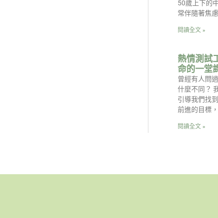
50歲上下的
常伴隨著焦
閱讀全文 »
熱情測試
命的一堂
曾經有人問
什麼不同？ 
引導我們找
前進的目標
閱讀全文 »