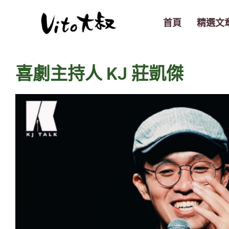
跳
至
首頁
精選文
主
要
內
喜劇主持人 KJ 莊凱傑
容