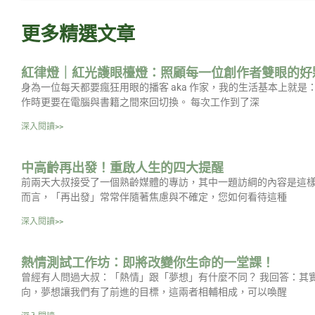
更多精選文章
紅律燈｜紅光護眼檯燈：照顧每一位創作者雙眼的好
身為一位每天都要瘋狂用眼的播客 aka 作家，我的生活基本上就
作時更要在電腦與書籍之間來回切換。 每次工作到了深
深入閱讀>>
中高齡再出發！重啟人生的四大提醒
前兩天大叔接受了一個熟齡媒體的專訪，其中一題訪綱的內容是這樣
而言，「再出發」常常伴隨著焦慮與不確定，您如何看待這種
深入閱讀>>
熱情測試工作坊：即將改變你生命的一堂課！
曾經有人問過大叔：「熱情」跟「夢想」有什麼不同？ 我回答：其
向，夢想讓我們有了前進的目標，這兩者相輔相成，可以喚醒