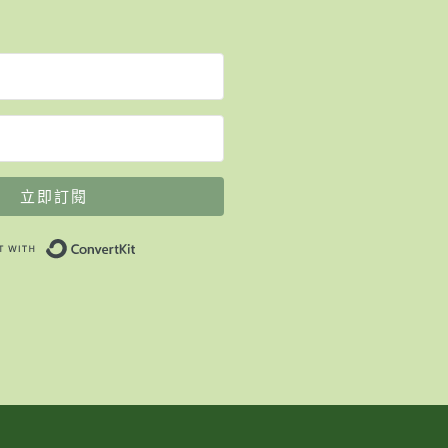
立即訂閱
Built with ConvertKit