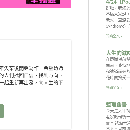
4/24【Po
好啦，我終
不瞞大家說
我就一直深受「
Syndrome
閱讀全文 »
人生的滋
在跟職場前輩
面前，我特
年失業後開始寫作，希望透過
程遠道而來
的人們找回自信、找到方向、
花時間接受一
一起重新再出發，向人生的下
閱讀全文 »
整理舊書
今天是大年
老家的最後
書。 我過去
不多。以前