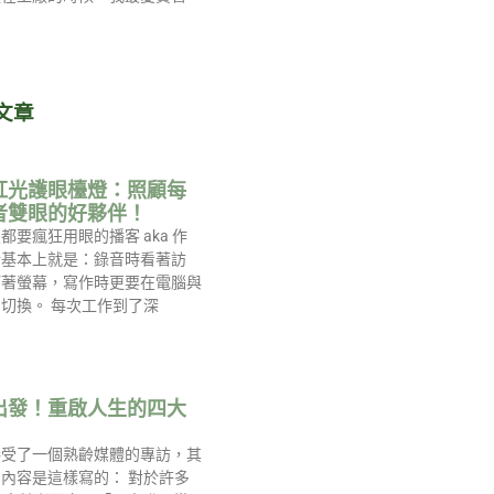
文章
紅光護眼檯燈：照顧每
者雙眼的好夥伴！
都要瘋狂用眼的播客 aka 作
活基本上就是：錄音時看著訪
盯著螢幕，寫作時更要在電腦與
切換。 每次工作到了深
出發！重啟人生的四大
接受了一個熟齡媒體的專訪，其
內容是這樣寫的： 對於許多