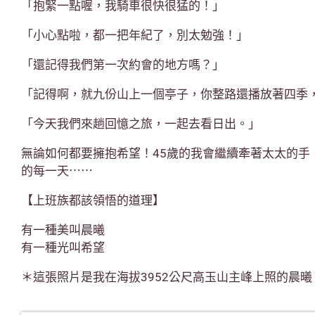
「抱緊一點喔，我騎車很快很猛的！」
「小心點啦，都一把年紀了，別太勉強！」
「還記得我們第一次約會的地方嗎？」
「記得啊，就九份山上一個亭子，你整路還播放著四季
「今天我們來趟回憶之旅，一起去看日出。」
無論如何都要擁抱希望！45歲的我會繼續牽著太太的手
的每一天⋯⋯
【上班族都該領悟的道理】
有一種美叫晨曦
有一種光叫希望
＊這張照片是我在海拔3952公尺高玉山主峰上照的晨曦