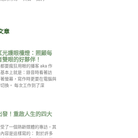
文章
紅光護眼檯燈：照顧每
者雙眼的好夥伴！
都要瘋狂用眼的播客 aka 作
活基本上就是：錄音時看著訪
盯著螢幕，寫作時更要在電腦與
切換。 每次工作到了深
出發！重啟人生的四大
接受了一個熟齡媒體的專訪，其
內容是這樣寫的： 對於許多