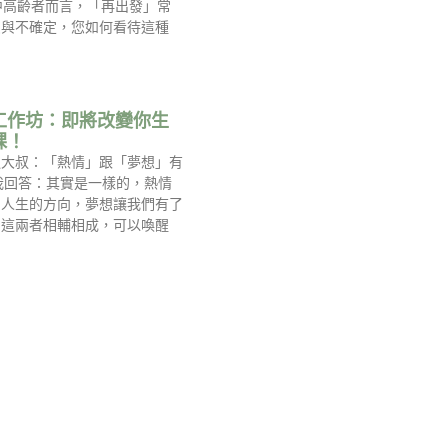
中高齡者而言，「再出發」常
慮與不確定，您如何看待這種
工作坊：即將改變你生
課！
過大叔：「熱情」跟「夢想」有
我回答：其實是一樣的，熱情
到人生的方向，夢想讓我們有了
，這兩者相輔相成，可以喚醒