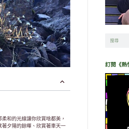
搜
尋
訂閱《熱
那柔和的光線讓你欣賞啥都美，
就著夕陽的餘暉、欣賞著車天一