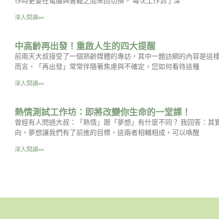
作時更要在電腦與書籍之間來回切換。 每次工作到了深
深入閱讀>>
中高齡再出發！重啟人生的四大提醒
前兩天大叔接受了一個熟齡媒體的專訪，其中一題訪綱的內容是這樣
而言，「再出發」常常伴隨著焦慮與不確定，您如何看待這種
深入閱讀>>
熱情測試工作坊：即將改變你生命的一堂課！
曾經有人問過大叔：「熱情」跟「夢想」有什麼不同？ 我回答：其
向，夢想讓我們有了前進的目標，這兩者相輔相成，可以喚醒
深入閱讀>>