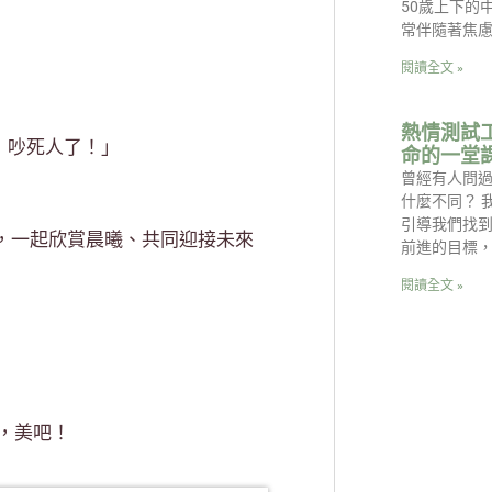
50歲上下的
常伴隨著焦
閱讀全文 »
熱情測試
，吵死人了！」
命的一堂
曾經有人問
什麼不同？ 
引導我們找
，一起欣賞晨曦、共同迎接未來
前進的目標
閱讀全文 »
，美吧！