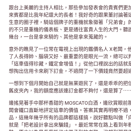
跟台上美麗的主持人相比，那些參加發表會的貴賓們更
來賓都是比我年紀還大的長者！我好奇的跟果董討論著
生意的圈子裡，騎這個牌子的重機就象徵著「兄弟會」
的不只是重機的儀表板、更是通往富貴人生的大門。聽
幾台，一台是拿來騎的、其他是拿來蒐藏的。
意外的瞧見了一位常在電視上出現的鑑價名人 X老闆，
了人長得帥、腦袋又好、最重要的是眼光一流，總可以
「這車值得珍藏，鐵定會增值！」從他口裡說出的話就
想掏出信用卡來刷下訂金，不過問了一下價錢竟然要超過
一想到下個月開始自己就是無業遊民了，還是乖乖的把
舊皮夾內，我的額度應該連訂金都不夠付，還是算了⋯
邊搖晃著手中那杯香甜的 MOSCATO白酒，邊欣賞眼前
闆會鐵口直斷地評定這車的價值。答案其實再明暸不過
品，這幾年幾乎所有的品牌都這樣搞，說好聽點叫做「
就是「把老設計拿出來騙錢」。最近常常在路上看到年