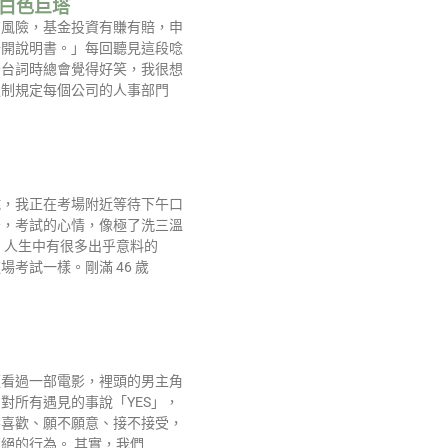
-白色巨塔
有風險，基金投資有賺有賠，申
公開說明書。」每回聽見這段唸
告台詞時總會覺得好笑，我很想
強制規定每個公司的人事部門
試，我正在考場附近等待下午口
告，考試的心情，像極了洗三溫
 人生中有很多出乎意料的
場考試一樣。剛滿 46 歲
經看過一部電影，裡頭的男主角
對所有遇見的事說「YES」，
不喜歡、願不願意、接不接受，
絕的行為。 其實，我們