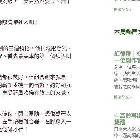
復刻版，一雙竟然也要五、六千
閱讀全文 »
應該會嚇死人吧！
本周熱門
刻的三個領悟。他們就跟陽光、
紅律燈｜
響。首先最基本的第一個領悟叫
一位創作
身為一位每天
家，我的生
們都很美好，但組合起來就是ㄧ
綱、剪輯時
的嶄新重機一同出遊，約好到九
書籍之間來回
，享受著風吹撫在臉上的感覺，
閱讀全文 »
大傢伙，閉上眼睛、想像載著太
中高齡再
、左手按著離合器、左腳踩入一
提醒
是個咖才行！
前兩天大叔
中一題訪綱的