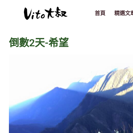
跳
至
首頁
精選文
主
要
內
倒數2天-希望
容