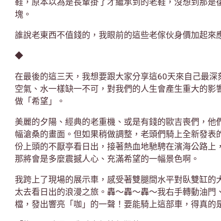
鞋，原本以為是長輩掛了才繼承到的老鞋，沒想到那是
塊。
誰說老東西不值錢的，我眼前的這些老傢伙身價加起來
◆
在最後的這三天，我想要跟大家分享這60天來自己最深
空氣、水一樣缺一不可，對我們的人生會產生重大的影
做「希望」。
美麗的夕陽、經典的老重機、或是有錢的歐吉喪們，他
幅滄桑的畫面。但如果稍做調整，老頭們騎上全新發表
份上頭的不厭亭看日出，接著熱血地馳騁在濱海公路上
那將會是多麼震撼人心、充滿希望的一幅景色啊。
我跨上了現場的展示車，感受著雙腿間水平對臥雙缸的
太去看日出的浪漫之旅。轟～轟～轟～我右手轉動油門
檔，發出響亮「咖」的一聲！要能騎上這部車，得真的