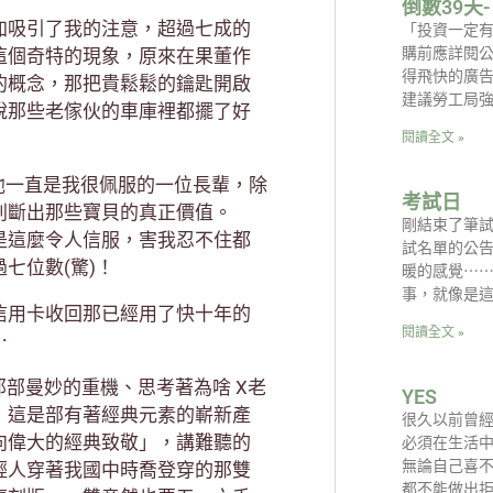
倒數39天
加吸引了我的注意，超過七成的
「投資一定
購前應詳閱
這個奇特的現象，原來在果董作
得飛快的廣
的概念，那把貴鬆鬆的鑰匙開啟
建議勞工局
說那些老傢伙的車庫裡都擺了好
閱讀全文 »
他一直是我很佩服的一位長輩，除
考試日
判斷出那些寶貝的真正價值。
剛結束了筆
是這麼令人信服，害我忍不住都
試名單的公
七位數(驚)！
暖的感覺⋯⋯
事，就像是這
信用卡收回那已經用了快十年的
閱讀全文 »
⋯
那部曼妙的重機、思考著為啥 X老
YES
，這是部有著經典元素的嶄新產
很久以前曾
向偉大的經典致敬」，講難聽的
必須在生活中
無論自己喜
輕人穿著我國中時喬登穿的那雙
都不能做出拒