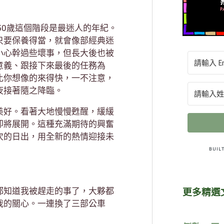
50歲這個階段是最迷人的年紀。
只要保養得當，就會像部經典迷
小心幹過些壞事，但長大後也被
意義、跟接下來最後的任務為
比你想像的來得快，一不注意，
夜接著隨之降臨。
美好。看著大地慢慢甦醒，緩緩
即將展開。這種充滿期待的興奮
次的日出，用全新的熱情迎接未
都知道我被趕走的事了，大夥都
更多精選
我的關心。一連換了三部公車