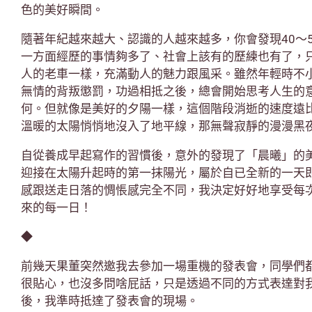
色的美好瞬間。
隨著年紀越來越大、認識的人越來越多，你會發現40～
一方面經歷的事情夠多了、社會上該有的歷練也有了，
人的老車一樣，充滿動人的魅力跟風采。雖然年輕時不
無情的背叛懲罰，功過相抵之後，總會開始思考人生的
何。但就像是美好的夕陽一樣，這個階段消逝的速度遠
溫暖的太陽悄悄地沒入了地平線，那無聲寂靜的漫漫黑
自從養成早起寫作的習慣後，意外的發現了「晨曦」的
迎接在太陽升起時的第一抹陽光，屬於自已全新的一天
感跟送走日落的惆悵感完全不同，我決定好好地享受每
來的每一日！
◆
前幾天果董突然邀我去參加一場重機的發表會，同學們
很貼心，也沒多問啥屁話，只是透過不同的方式表達對
後，我準時抵達了發表會的現場。