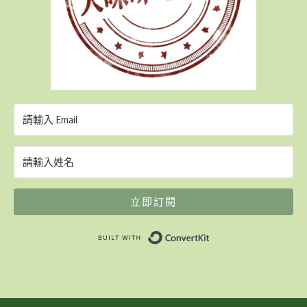
立即訂閱
Built with ConvertK