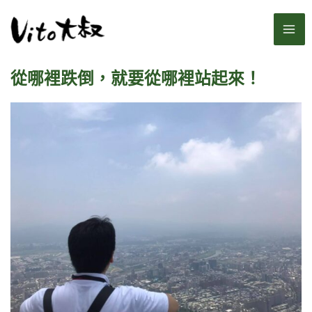
跳
MA
至
主
ME
要
從哪裡跌倒，就要從哪裡站起來！
內
容