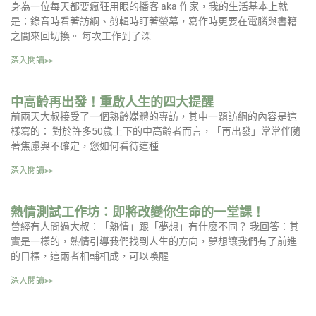
身為一位每天都要瘋狂用眼的播客 aka 作家，我的生活基本上就
是：錄音時看著訪綱、剪輯時盯著螢幕，寫作時更要在電腦與書籍
之間來回切換。 每次工作到了深
深入閱讀>>
中高齡再出發！重啟人生的四大提醒
前兩天大叔接受了一個熟齡媒體的專訪，其中一題訪綱的內容是這
樣寫的： 對於許多50歲上下的中高齡者而言，「再出發」常常伴隨
著焦慮與不確定，您如何看待這種
深入閱讀>>
熱情測試工作坊：即將改變你生命的一堂課！
曾經有人問過大叔：「熱情」跟「夢想」有什麼不同？ 我回答：其
實是一樣的，熱情引導我們找到人生的方向，夢想讓我們有了前進
的目標，這兩者相輔相成，可以喚醒
深入閱讀>>