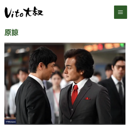
跳
MA
至
主
ME
要
原諒
內
容