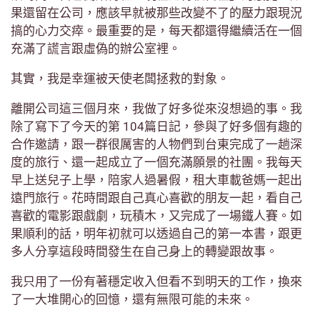
果還留在公司，應該早就被那些改變不了的壓力跟現況
搞的心力交瘁。最重要的是，每天都還得繼續活在一個
充滿了謊言跟虛偽的辦公室裡。
其實，我是幸運被天使老闆拯救的對象。
離開公司這三個月來，我做了好多從來沒想過的事。我
除了寫下了今天的第 104篇日記，參與了好多個有趣的
合作邀請，跟一群很厲害的人物們到台東完成了一趟深
度的旅行、還一起成立了一個充滿願景的社團。我每天
早上送兒子上學，陪家人過暑假，租大車載爸媽一起出
遠門旅行。花時間跟自己真心喜歡的朋友一起，看自己
喜歡的電影跟戲劇，玩積木，又完成了一場鐵人賽。如
果順利的話，明年初就可以透過自己的第一本書，跟更
多人分享這段時間發生在自己身上的轉變跟故事。
我只用了一份有著穩定收入但看不到明天的工作，換來
了一大堆開心的回憶，還有無限可能的未來。