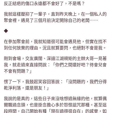
反正結疤的傷口永遠都不會好了，不是嗎？
我就這樣壓抑了一輩子，直到昨天晚上，在一個私人的
聚會裡，遇見了三個月前決定開除自己的老闆⋯⋯
◆
在參加聚會前，我就知道很可能會遇見他，但實在找不
到任何放棄的理由。況且就算要閃，也絕對不會是我。
剛到會場，交友廣闊、深諳江湖規矩的主辦大哥一見著
我，就走過來直接問說：「你們之間還好吧？待會兒會
不會有問題？」
愣了一下，我鼓起笑容回答說：「沒問題的，我們分得
乾淨利落，還是朋友！」
我說的是真的，這些日子來沒啥想過無緣的他，就算偶
爾飄過念頭，也是掛念擔心多於怨恨詛咒那種。甚至這
段時間，自己開始有種「現在過得很自在」的感覺，如