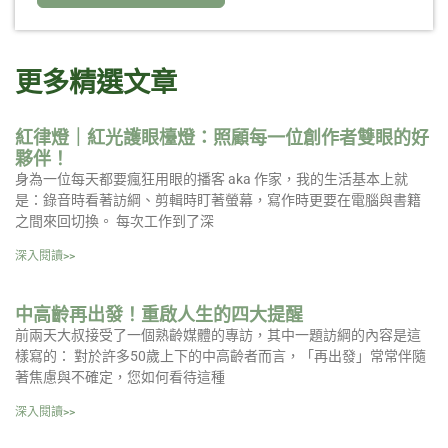
更多精選文章
紅律燈｜紅光護眼檯燈：照顧每一位創作者雙眼的好
夥伴！
身為一位每天都要瘋狂用眼的播客 aka 作家，我的生活基本上就
是：錄音時看著訪綱、剪輯時盯著螢幕，寫作時更要在電腦與書籍
之間來回切換。 每次工作到了深
深入閱讀>>
中高齡再出發！重啟人生的四大提醒
前兩天大叔接受了一個熟齡媒體的專訪，其中一題訪綱的內容是這
樣寫的： 對於許多50歲上下的中高齡者而言，「再出發」常常伴隨
著焦慮與不確定，您如何看待這種
深入閱讀>>