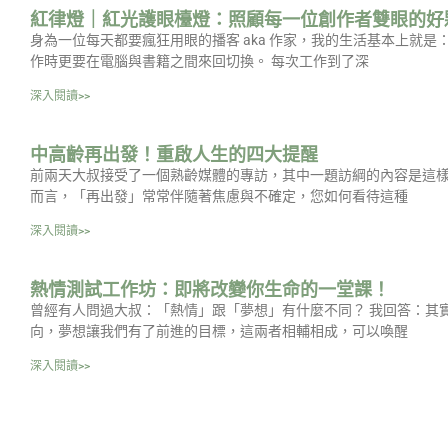
紅律燈｜紅光護眼檯燈：照顧每一位創作者雙眼的好
身為一位每天都要瘋狂用眼的播客 aka 作家，我的生活基本上就
作時更要在電腦與書籍之間來回切換。 每次工作到了深
深入閱讀>>
中高齡再出發！重啟人生的四大提醒
前兩天大叔接受了一個熟齡媒體的專訪，其中一題訪綱的內容是這樣
而言，「再出發」常常伴隨著焦慮與不確定，您如何看待這種
深入閱讀>>
熱情測試工作坊：即將改變你生命的一堂課！
曾經有人問過大叔：「熱情」跟「夢想」有什麼不同？ 我回答：其
向，夢想讓我們有了前進的目標，這兩者相輔相成，可以喚醒
深入閱讀>>