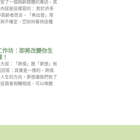
接受了一個熟齡媒體的專訪，其
內容是這樣寫的： 對於許多
中高齡者而言，「再出發」常
慮與不確定，您如何看待這種
工作坊：即將改變你生
課！
過大叔：「熱情」跟「夢想」有
我回答：其實是一樣的，熱情
到人生的方向，夢想讓我們有了
，這兩者相輔相成，可以喚醒