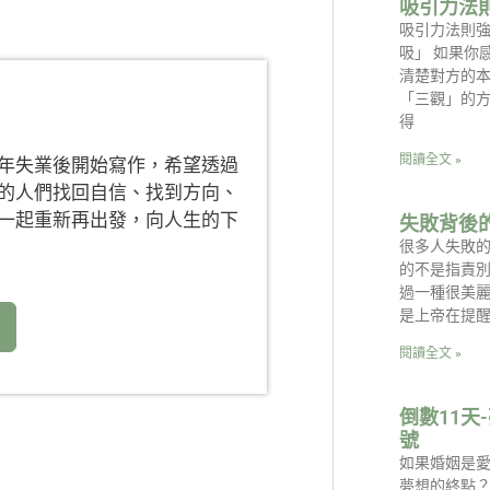
吸引力法
吸引力法則
吸」 如果你
清楚對方的
「三觀」的
得
閱讀全文 »
年失業後開始寫作，希望透過
的人們找回自信、找到方向、
一起重新再出發，向人生的下
失敗背後
很多人失敗
的不是指責
過一種很美
是上帝在提
閱讀全文 »
倒數11天
號
如果婚姻是
夢想的終點？