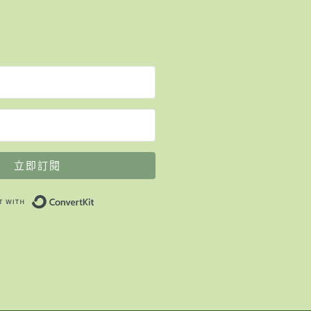
立即訂閱
Built with ConvertKit