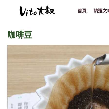
跳
至
首頁
精選文
主
要
內
咖啡豆
容