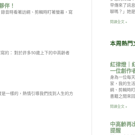
夥伴！
早傳來了訊
聊嗎？」她
是：錄音時看著訪綱、剪輯時盯著螢幕，寫
閱讀全文 »
本周熱門
寫的： 對於許多50歲上下的中高齡者
紅律燈｜
一位創作
身為一位每天
家，我的生
綱、剪輯時
實是一樣的，熱情引導我們找到人生的方
書籍之間來回
閱讀全文 »
中高齡再
提醒