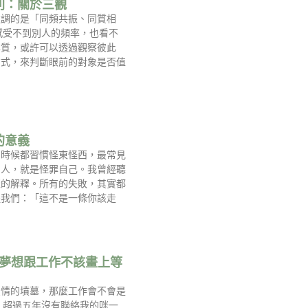
則：關於三觀
強調的是「同頻共振、同質相
感受不到別人的頻率，也看不
本質，或許可以透過觀察彼此
方式，來判斷眼前的對象是否值
的意義
的時候都習慣怪東怪西，最常見
別人，就是怪罪自己。我曾經聽
麗的解釋。所有的失敗，其實都
醒我們：「這不是一條你該走
-夢想跟工作不該畫上等
愛情的墳墓，那麼工作會不會是
 超過五年沒有聯絡我的咪一