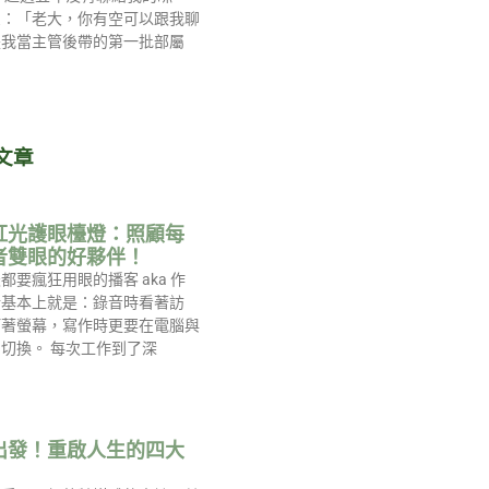
息：「老大，你有空可以跟我聊
是我當主管後帶的第一批部屬
文章
紅光護眼檯燈：照顧每
者雙眼的好夥伴！
都要瘋狂用眼的播客 aka 作
活基本上就是：錄音時看著訪
盯著螢幕，寫作時更要在電腦與
切換。 每次工作到了深
出發！重啟人生的四大