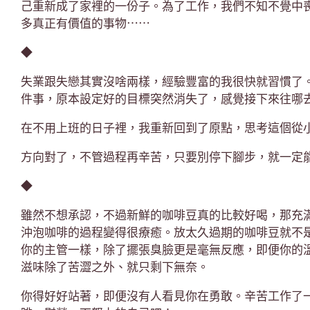
己重新成了家裡的一份子。為了工作，我們不知不覺中
多真正有價值的事物⋯⋯
◆
失業跟失戀其實沒啥兩樣，經驗豐富的我很快就習慣了
件事，原本設定好的目標突然消失了，感覺接下來往哪
在不用上班的日子裡，我重新回到了原點，思考這個從
方向對了，不管過程再辛苦，只要別停下腳步，就一定
◆
雖然不想承認，不過新鮮的咖啡豆真的比較好喝，那充
沖泡咖啡的過程變得很療癒。放太久過期的咖啡豆就不
你的主管一樣，除了擺張臭臉更是毫無反應，即便你的
滋味除了苦澀之外、就只剩下無奈。
你得好好站著，即便沒有人看見你在勇敢。辛苦工作了