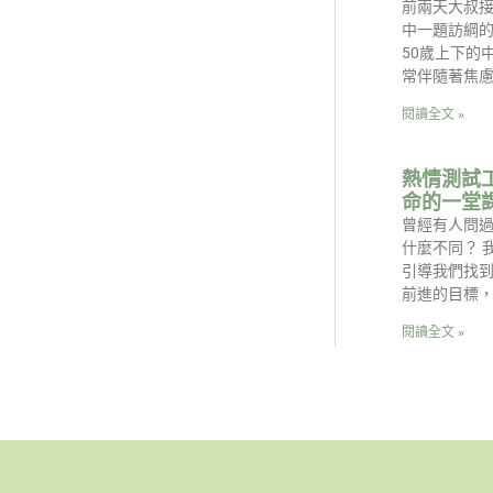
前兩天大叔
中一題訪綱的
50歲上下的
常伴隨著焦
閱讀全文 »
熱情測試
命的一堂
曾經有人問
什麼不同？ 
引導我們找
前進的目標
閱讀全文 »