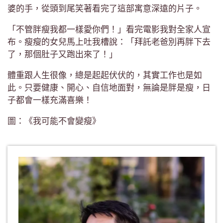
婆的手，從頭到尾笑著看完了這部寓意深遠的片子。
「不管胖瘦我都一樣愛你們！」看完電影我對全家人宣
布。瘦瘦的女兒馬上吐我槽說：「拜託老爸別再胖下去
了，那個肚子又跑出來了！」
體重跟人生很像，總是起起伏伏的，其實工作也是如
此。只要健康、開心、自信地面對，無論是胖是瘦，日
子都會一樣充滿喜樂！
圖：《我可能不會變瘦》