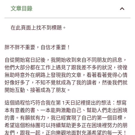
文章目錄
在此頁面上找不到標題。
胖不胖不重要，自信才重要！
自從開始寫日記後，我開始收到來自不同朋友的訊息，
他們大部分都在工作上遇見了跟我差不多的狀況，徬徨
無助時意外在網路上發現我的文章，看著看著覺得心情
好像好多了，不知不覺就成為了我的讀者，然後我們就
開始互動、接著成為了朋友。
這個過程恰巧符合我在第 1天日記裡提出的想法：想寫
本有意義的書、一本能夠激勵自己、幫助人們走出困境
的書。有願就有力，我已經實現了自己的第一個目標，
希望這個粉絲團可以持續幫助更多正在困境裡努力的朋
友們，跟我一起，正向樂觀地面對充滿希望的每一天！