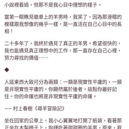
小說裡看過，但那不是我心目中理想的樣子。
當第一眼瞧見徽章上的羊男時，我笑了。因為那滑稽的
模樣跟我想像的幾乎一樣，是一直活在自己心目中的長
相！
二十多年了，我終於遇見了真正的羊男。希望很快的，
我也能遇見真正理想中的工作，那一直存在自己心裡，
努力尋找的價值⋯⋯
◆
人這東西大致可分為兩類：一類是現實性平庸的，一類
是非現實性平庸的。你顯然屬於後者。這點你最好記
住。你的命運也將是非現實性平庸的命運。
—— 村上春樹《尋羊冒險記》
坐在回家的公車上，我小心翼翼地打開了紙袋，看著那
正坐在木製椅子上，拘謹吃著甜甜圈的羊男。原來，我