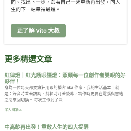
向、找出下一步，跟著自己一起重新再出發，向人
生的下一站幸福邁進。
更了解 Vito 大叔
更多精選文章
紅律燈｜紅光護眼檯燈：照顧每一位創作者雙眼的好
夥伴！
身為一位每天都要瘋狂用眼的播客 aka 作家，我的生活基本上就
是：錄音時看著訪綱、剪輯時盯著螢幕，寫作時更要在電腦與書籍
之間來回切換。 每次工作到了深
深入閱讀>>
中高齡再出發！重啟人生的四大提醒