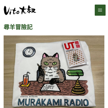
跳
MA
至
主
ME
要
尋羊冒險記
內
容