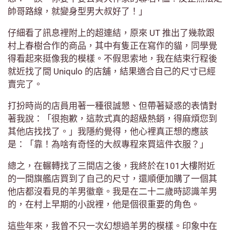
帥哥路線，就變身型男大叔好了！」
仔細看了訊息裡附上的超連結，原來 UT 推出了幾款跟
村上春樹合作的商品，其中有隻正在寫作的貓，同學覺
得看起來挺像我的模樣。不假思索地，我在結束行程後
就近找了間 Uniqulo 的店舖，結果適合自己的尺寸已經
賣完了。
打扮時尚的店員用著一種很誠懇、但帶著疑惑的表情對
著我說：「很抱歉，這款式真的超級熱銷，得麻煩您到
其他店找找了。」我隱約覺得，他心裡真正想的應該
是：「靠！為啥有奇怪的大叔專程來買這件衣服？」
總之，在輾轉找了三間店之後，我終於在101大樓附近
的一間旗艦店買到了自己的尺寸，還順便加購了一個其
他店都沒看見的羊男徽章。我是在二十二歲時認識羊男
的，在村上早期的小說裡，他是個很重要的角色。
這些年來，我曾不只一次幻想過羊男的模樣。印象中在