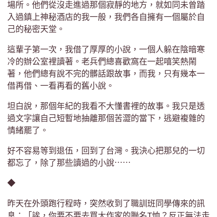
場所。他們從沒走進過那個寂靜的地方，就如同未曾踏
入過鎮上神秘酒店的我一般，我們各自擁有一個屬於自
己的秘密天堂。
這輩子第一次，我借了厚厚的小說，一個人躲在陰暗寒
冷的辦公室裡讀著。老兵們總喜歡窩在一起嘻笑熱鬧
著，他們總有說不完的髒話跟故事，而我，只有幾本一
借再借、一看再看的舊小說。
坦白說，那個年紀的我看不大懂書裡的故事。我只是透
過文字讓自己短暫地抽離那個苦澀的當下，逃避複雜的
情緒罷了。
好不容易等到退伍，回到了台灣。我決心把那兒的一切
都忘了，除了那些讀過的小說⋯⋯
◆
昨天在外頭跑行程時，突然收到了職訓班同學傳來的訊
息：「誒，你要不要去買大作家的聯名T恤？反正無法走