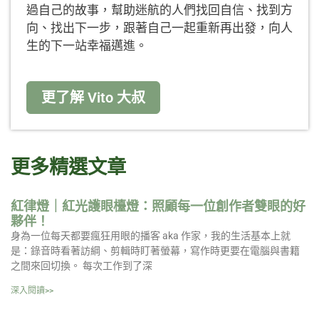
過自己的故事，幫助迷航的人們找回自信、找到方
向、找出下一步，跟著自己一起重新再出發，向人
生的下一站幸福邁進。
更了解 Vito 大叔
更多精選文章
紅律燈｜紅光護眼檯燈：照顧每一位創作者雙眼的好
夥伴！
身為一位每天都要瘋狂用眼的播客 aka 作家，我的生活基本上就
是：錄音時看著訪綱、剪輯時盯著螢幕，寫作時更要在電腦與書籍
之間來回切換。 每次工作到了深
深入閱讀>>