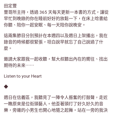
田定豐
豐哥所主持，透過 365 天每天更新一本書的方式，讓從
早忙到晚錄的你在睡前好好的放鬆一下，在床上唸書給
你聽、陪你一起安眠、每一天陪你說晚安。
這兩集節目分別預計在本週四以及週日上架播出，我在
錄音的時候都很緊張，坦白說早就忘了自己說過了什
麼。
邀請大家跟我一起收聽，幫大叔聽出內在的嚮往、找出
期待的未來⋯⋯
Listen to your Heart
◆
週日在信義區，我聽見了一陣令人振奮的打鼓聲，走近
一瞧原來是位街頭藝人。他歪著頭打了好久好久的音
樂，旁邊的小男生也開心地隨之起舞。站在一旁的我決