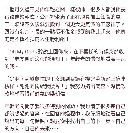
十個月久違不見的年輕老闆一樣很帥，很多人都說他長
得很像梁朝偉，公司裡坐滿了正在認真加工知識的員
工，聽說不久後就要搬到一個更大更氣派的工廠裡了。
跟沒有名片、長的一點都不像金城武的我比起來，他真
的是不擇不扣的人生勝利組！
「Oh My God~聽說上回你來，在下樓梯的時候突然收
到了老闆叫你滾蛋的通知！」年輕老闆憐憫地看著平凡
的我。
「是啊，超戲劇性的！沒想到我還有機會重新踏上這座
樓梯，謝謝老闆給我機會！」我努力擠出笑容、深情款
款地望著眼前帥氣的梁朝偉。
年輕老闆問了我很多特別的問題，我也講了很多連自己
都沒想過的答案，在回答的過程中，我仔細地聽著自己
說出的每一句話語，想要從中找出自己的下一步、自己
的方向、自己的未來⋯⋯