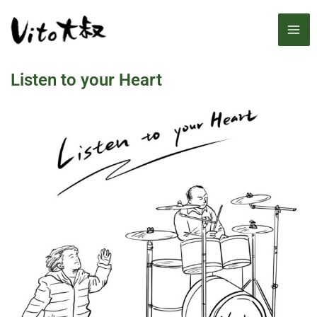
跳
MA
至
主
ME
要
Listen to your Heart
內
容