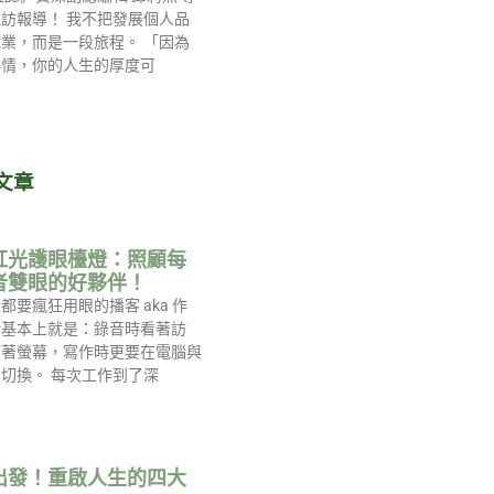
訪報導！ 我不把發展個人品
業，而是一段旅程。 「因為
事情，你的人生的厚度可
文章
紅光護眼檯燈：照顧每
者雙眼的好夥伴！
都要瘋狂用眼的播客 aka 作
活基本上就是：錄音時看著訪
盯著螢幕，寫作時更要在電腦與
切換。 每次工作到了深
出發！重啟人生的四大