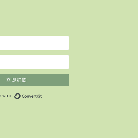
立即訂閱
Built with ConvertKit