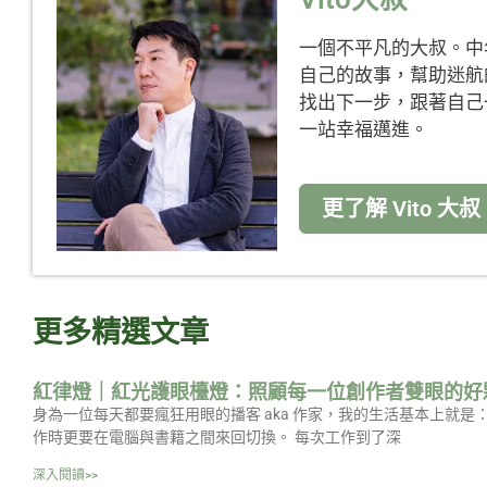
一個不平凡的大叔。中
自己的故事，幫助迷航
找出下一步，跟著自己
一站幸福邁進。
更了解 Vito 大叔
更多精選文章
紅律燈｜紅光護眼檯燈：照顧每一位創作者雙眼的好
身為一位每天都要瘋狂用眼的播客 aka 作家，我的生活基本上就
作時更要在電腦與書籍之間來回切換。 每次工作到了深
深入閱讀>>