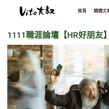
跳
至
首頁
精選文
主
要
內
1111職涯論壇【HR好朋友】- D
容