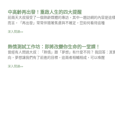
中高齡再出發！重啟人生的四大提醒
前兩天大叔接受了一個熟齡媒體的專訪，其中一題訪綱的內容是這樣
而言，「再出發」常常伴隨著焦慮與不確定，您如何看待這種
深入閱讀>>
熱情測試工作坊：即將改變你生命的一堂課！
曾經有人問過大叔：「熱情」跟「夢想」有什麼不同？ 我回答：其
向，夢想讓我們有了前進的目標，這兩者相輔相成，可以喚醒
深入閱讀>>