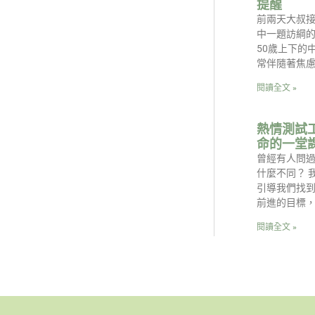
提醒
前兩天大叔
中一題訪綱的
50歲上下的
常伴隨著焦
閱讀全文 »
熱情測試
命的一堂
曾經有人問
什麼不同？ 
引導我們找
前進的目標
閱讀全文 »