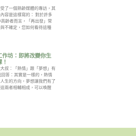
接受了一個熟齡媒體的專訪，其
內容是這樣寫的： 對於許多
中高齡者而言，「再出發」常
慮與不確定，您如何看待這種
工作坊：即將改變你生
課！
過大叔：「熱情」跟「夢想」有
我回答：其實是一樣的，熱情
到人生的方向，夢想讓我們有了
，這兩者相輔相成，可以喚醒