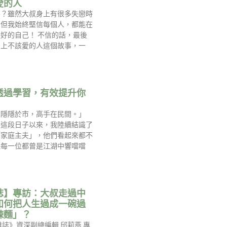
愛的人
嗎？雖然大叔身上有很多失戀時
，但我始終堅信每個人，都能在
好的自己！ 不信的話，最後
愛上不該愛的人這個故事，一
透過學習，有效提升你
！
大隱隱於市，高手在民間。」
的這段日子以來，我陸續結識了
「家庭主夫」，他們看起來都不
但每一位都曾是江湖中響噹噹
誌】專訪：大叔走過中
如何把人生過成一碗過
辣麵」？
雜誌》資深副總編輯 邱莉燕 專