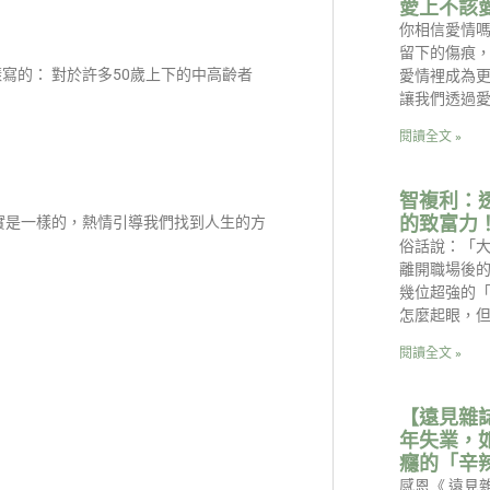
愛上不該
你相信愛情
留下的傷痕
寫的： 對於許多50歲上下的中高齡者
愛情裡成為更
讓我們透過
閱讀全文 »
智複利：
的致富力
實是一樣的，熱情引導我們找到人生的方
俗話說：「
離開職場後
幾位超強的
怎麼起眼，
閱讀全文 »
【遠見雜
年失業，
癮的「辛
感恩《 遠見