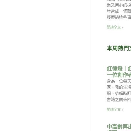
業又用心的採
牌當成一個職
經歷過這些
閱讀全文 »
本周熱門
紅律燈｜
一位創作
身為一位每天
家，我的生
綱、剪輯時
書籍之間來回
閱讀全文 »
中高齡再