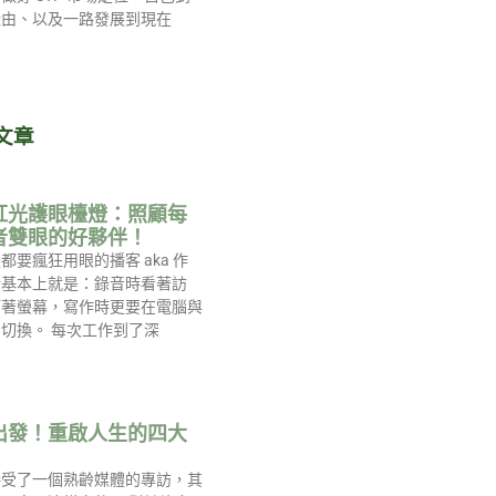
緣由、以及一路發展到現在
文章
紅光護眼檯燈：照顧每
者雙眼的好夥伴！
都要瘋狂用眼的播客 aka 作
活基本上就是：錄音時看著訪
盯著螢幕，寫作時更要在電腦與
切換。 每次工作到了深
出發！重啟人生的四大
接受了一個熟齡媒體的專訪，其