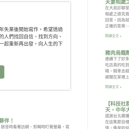
夫妻相處
在大叔診聊
相處之道究竟
回答，因為
正確的答案⋯
年失業後開始寫作，希望透過
的人們找回自信、找到方向、
閱讀全文 »
一起重新再出發，向人生的下
豬肉烏龍
連續下了好
吃店真的吃
晴，騎車去
被關在家裡上
閱讀全文 »
【科技社
天，中年
感謝台北廣
夥伴！
在這集節目
是：錄音時看著訪綱、剪輯時盯著螢幕，寫
情，像是如何