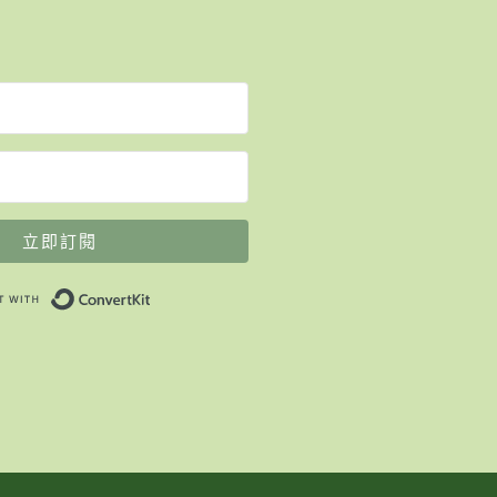
立即訂閱
Built with ConvertKit