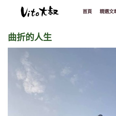
跳
至
首頁
精選文
主
要
內
曲折的人生
容