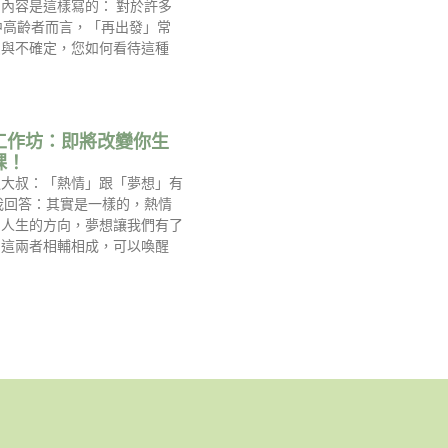
內容是這樣寫的： 對於許多
中高齡者而言，「再出發」常
慮與不確定，您如何看待這種
工作坊：即將改變你生
課！
過大叔：「熱情」跟「夢想」有
我回答：其實是一樣的，熱情
到人生的方向，夢想讓我們有了
，這兩者相輔相成，可以喚醒