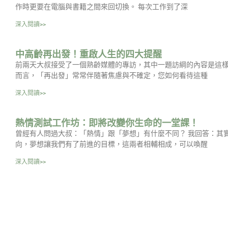
作時更要在電腦與書籍之間來回切換。 每次工作到了深
深入閱讀>>
中高齡再出發！重啟人生的四大提醒
前兩天大叔接受了一個熟齡媒體的專訪，其中一題訪綱的內容是這樣
而言，「再出發」常常伴隨著焦慮與不確定，您如何看待這種
深入閱讀>>
熱情測試工作坊：即將改變你生命的一堂課！
曾經有人問過大叔：「熱情」跟「夢想」有什麼不同？ 我回答：其
向，夢想讓我們有了前進的目標，這兩者相輔相成，可以喚醒
深入閱讀>>