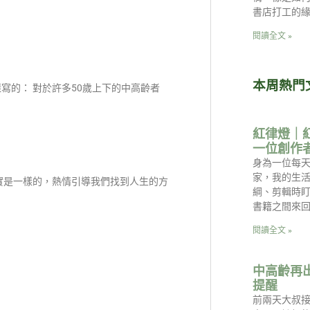
書店打工的
閱讀全文 »
本周熱門
寫的： 對於許多50歲上下的中高齡者
紅律燈｜
一位創作
身為一位每天
家，我的生
實是一樣的，熱情引導我們找到人生的方
綱、剪輯時
書籍之間來回
閱讀全文 »
中高齡再
提醒
前兩天大叔