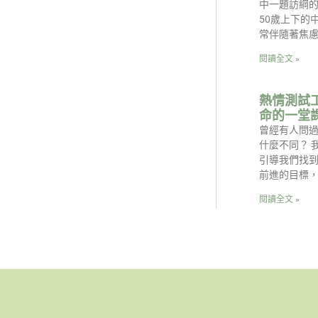
中一題訪綱的
50歲上下的
常伴隨著焦
閱讀全文 »
熱情測試
命的一堂
曾經有人問
什麼不同？ 
引導我們找
前進的目標
閱讀全文 »