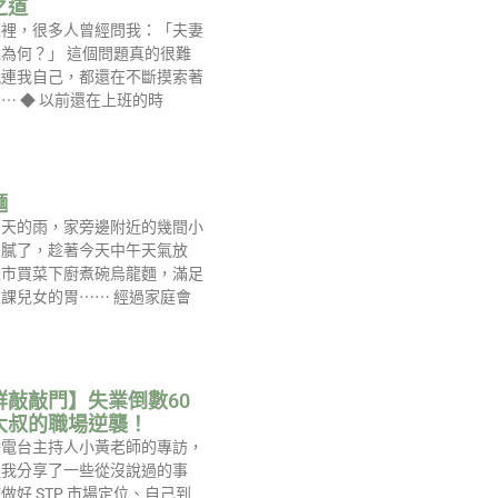
之道
室裡，很多人曾經問我：「夫妻
為何？」 這個問題真的很難
就連我自己，都還在不斷摸索著
⋯ ◆ 以前還在上班的時
麵
多天的雨，家旁邊附近的幾間小
到膩了，趁著今天中午天氣放
超市買菜下廚煮碗烏龍麵，滿足
課兒女的胃⋯⋯ 經過家庭會
群敲敲門】失業倒數60
大叔的職場逆襲！
播電台主持人小黃老師的專訪，
裡我分享了一些從沒說過的事
做好 STP 市場定位、自己到