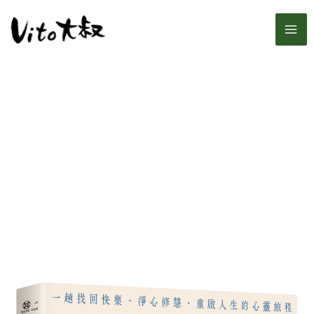
跳
MA
至
主
ME
要
內
容