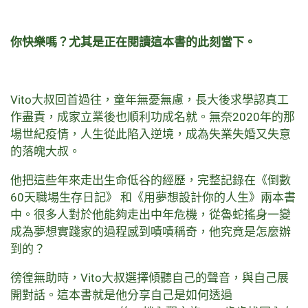
你快樂嗎？尤其是正在閱讀這本書的此刻當下。
Vito大叔回首過往，童年無憂無慮，長大後求學認真工
作盡責，成家立業後也順利功成名就。無奈2020年的那
場世紀疫情，人生從此陷入逆境，成為失業失婚又失意
的落魄大叔。
他把這些年來走出生命低谷的經歷，完整記錄在《倒數
60天職場生存日記》 和《用夢想設計你的人生》兩本書
中。很多人對於他能夠走出中年危機，從魯蛇搖身一變
成為夢想實踐家的過程感到嘖嘖稱奇，他究竟是怎麼辦
到的？
徬徨無助時，Vito大叔選擇傾聽自己的聲音，與自己展
開對話。這本書就是他分享自己是如何透過