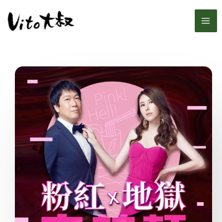
跳
MA
至
主
ME
要
內
容