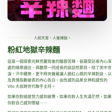
人前天堂，人後煉獄。
粉紅地獄辛辣麵
這是一個探索光鮮亮麗背後的酸甜苦辣、偷窺受訪者內心深
處的暗黑過往、與聽眾一同成長的談話性節目。除了笑中含
淚、汗中藏樂、更不時夾雜著讓人臉紅心跳的辛辣對談、以
及真情指數破表的內心告白。由性感的品希女神和感性的
Vito 大叔跨世代聯手主持。
如果你對過度努力感到疲憊，如果你對人生充滿茫然，如果
你對自己感到懷疑⋯⋯