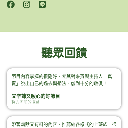
F
I
L
a
n
i
c
s
n
e
t
e
b
a
o
g
聽眾回饋
o
r
k
a
m
節目內容掌握的很剛好，尤其對來賓與主持人「真
實」說出自己的過去與想法，感到十分的敬佩！
又辛辣又暖心的好節目
努力向前的 Kai
帶著幽默又有料的內容，推薦給各樣式的上班族，很