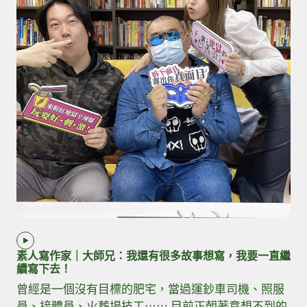
素人寫作家｜大師兄：我還有很多故事想寫，我要一直繼
續寫下去！
曾經是一個沒有目標的肥宅，當過運鈔車司機、照服
員、接體員、火葬場技工⋯⋯ 目前正朝著意想不到的