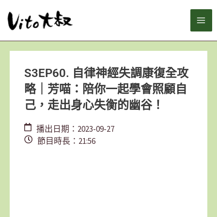
跳
MA
至
主
ME
要
內
容
S3EP60. 自律神經失調康復全攻
略｜芳喵：陪你一起學會照顧自
己，走出身心失衡的幽谷！
播出日期：2023-09-27
節目時長：21:56