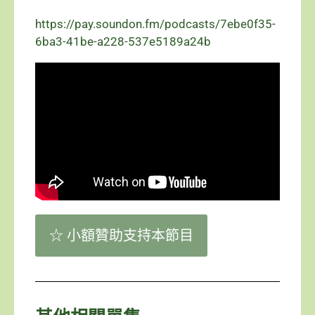
https://pay.soundon.fm/podcasts/7ebe0f35-
6ba3-41be-a228-537e5189a24b
☆ 小額贊助支持本節目