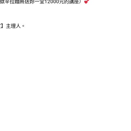
獄辛拉麵將送妳一堂12000元的講座）
室】主理人。