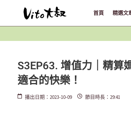
跳
至
首頁
精選文
主
要
內
容
S3EP63. 增值力｜
適合的快樂！
播出日期：2023-10-09
節目時長：29:41