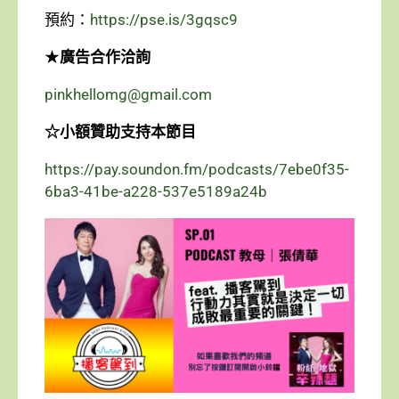
預約：
https://pse.is/3gqsc9
★
廣告合作洽詢
pinkhellomg@gmail.com
☆小額贊助支持本節目
https://pay.soundon.fm/podcasts/7ebe0f35-
6ba3-41be-a228-537e5189a24b