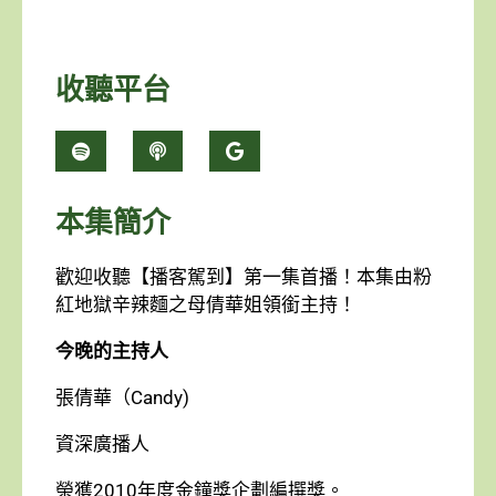
收聽平台
本集簡介
歡迎收聽【播客駕到】第一集首播！本集由粉
紅地獄辛辣麵之母倩華姐領銜主持！
今晚的主持人
張倩華（Candy)
資深廣播人
榮獲2010年度金鐘獎企劃編撰獎。