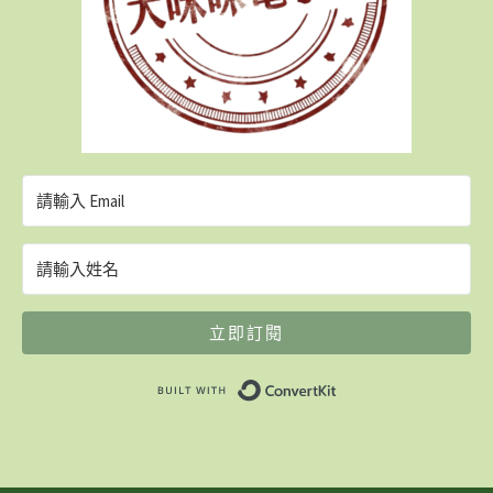
立即訂閱
Built with ConvertK