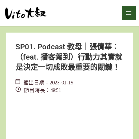
跳
MA
至
主
ME
要
內
容
SP01. Podcast 教母｜張倩華：
（feat. 播客駕到）行動力其實就
是決定一切成敗最重要的關鍵！
播出日期：2023-01-19
節目時長：48:51