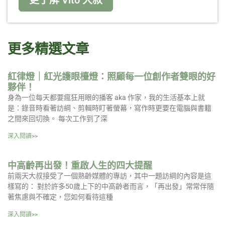
更了解 Vito 大叔
更多精選文章
紅律燈｜紅光護眼檯燈：照顧每一位創作者雙眼的好
夥伴！
身為一位每天都要瘋狂用眼的播客 aka 作家，我的生活基本上就
是：錄音時看著訪綱、剪輯時盯著螢幕，寫作時更要在電腦與書籍
之間來回切換。 每次工作到了深
深入閱讀>>
中高齡再出發！重啟人生的四大提醒
前兩天大叔接受了一個熟齡媒體的專訪，其中一題訪綱的內容是這
樣寫的： 對於許多50歲上下的中高齡者而言，「再出發」常常伴隨
著焦慮與不確定，您如何看待這種
深入閱讀>>