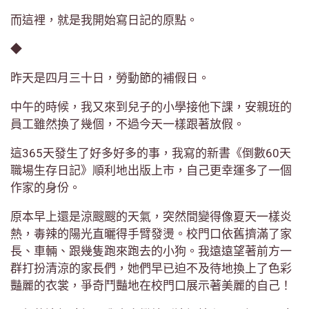
而這裡，就是我開始寫日記的原點。
◆
昨天是四月三十日，勞動節的補假日。
中午的時候，我又來到兒子的小學接他下課，安親班的
員工雖然換了幾個，不過今天一樣跟著放假。
這365天發生了好多好多的事，我寫的新書《倒數60天
職場生存日記》順利地出版上市，自己更幸運多了一個
作家的身份。
原本早上還是涼颼颼的天氣，突然間變得像夏天一樣炎
熱，毒辣的陽光直曬得手臂發燙。校門口依舊擠滿了家
長、車輛、跟幾隻跑來跑去的小狗。我遠遠望著前方一
群打扮清涼的家長們，她們早已迫不及待地換上了色彩
豔麗的衣裳，爭奇鬥豔地在校門口展示著美麗的自己！