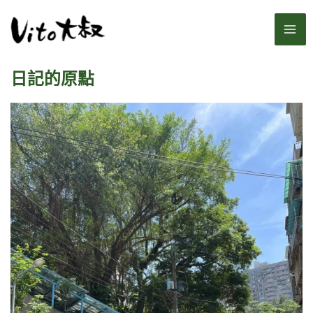
跳
MA
至
主
ME
要
日記的原點
內
容