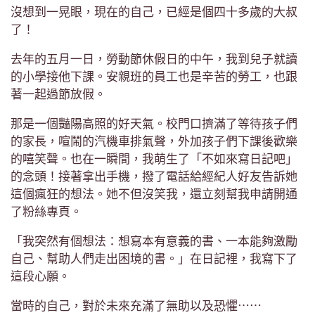
沒想到一晃眼，現在的自己，已經是個四十多歲的大叔
了！
去年的五月一日，勞動節休假日的中午，我到兒子就讀
的小學接他下課。安親班的員工也是辛苦的勞工，也跟
著一起過節放假。
那是一個豔陽高照的好天氣。校門口擠滿了等待孩子們
的家長，喧鬧的汽機車排氣聲，外加孩子們下課後歡樂
的嘻笑聲。也在一瞬間，我萌生了「不如來寫日記吧」
的念頭！接著拿出手機，撥了電話給經紀人好友告訴她
這個瘋狂的想法。她不但沒笑我，還立刻幫我申請開通
了粉絲專頁。
「我突然有個想法：想寫本有意義的書、一本能夠激勵
自己、幫助人們走出困境的書。」在日記裡，我寫下了
這段心願。
當時的自己，對於未來充滿了無助以及恐懼⋯⋯