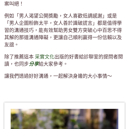
案叫絕！
例如「男人渴望公開獎勵，女人喜歡低調感謝」或是
「男人企圖粉飾太平，女人善於識破謊言」都是值得學
習的溝通技巧，能有效幫助男女雙方突破心中百思不得
其解的那道溝通障礙，更讓自己順利贏得一份信賴以及
友誼。
除了推薦這本
采實文化
出版的好書給診聊室的提問者閱
讀，也同步
分享
給大家參考。
讓我們透過好好溝通，一起解決身邊的大小事情～