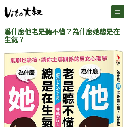
跳
MA
至
主
ME
要
爲什麼他老是聽不懂？為什麼她總是在
內
容
生氣？