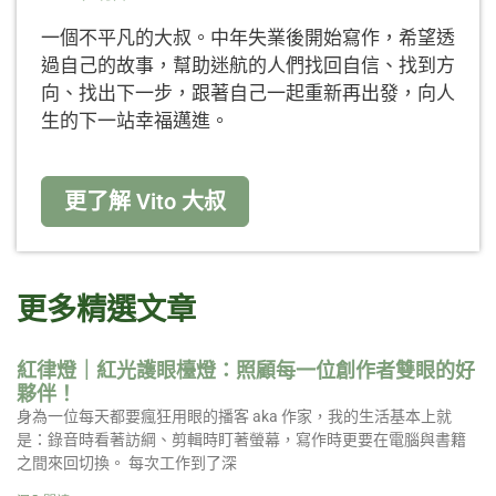
一個不平凡的大叔。中年失業後開始寫作，希望透
過自己的故事，幫助迷航的人們找回自信、找到方
向、找出下一步，跟著自己一起重新再出發，向人
生的下一站幸福邁進。
更了解 Vito 大叔
更多精選文章
紅律燈｜紅光護眼檯燈：照顧每一位創作者雙眼的好
夥伴！
身為一位每天都要瘋狂用眼的播客 aka 作家，我的生活基本上就
是：錄音時看著訪綱、剪輯時盯著螢幕，寫作時更要在電腦與書籍
之間來回切換。 每次工作到了深