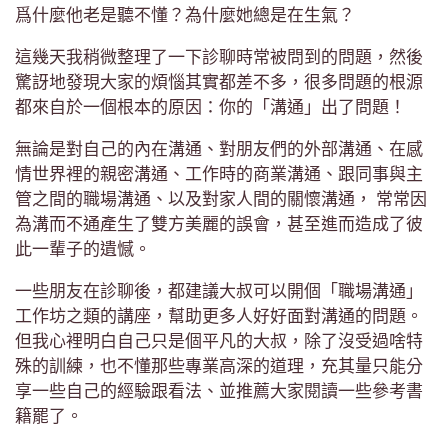
爲什麼他老是聽不懂？為什麼她總是在生氣？
這幾天我稍微整理了一下診聊時常被問到的問題，然後
驚訝地發現大家的煩惱其實都差不多，很多問題的根源
都來自於一個根本的原因：你的「溝通」出了問題！
無論是對自己的內在溝通、對朋友們的外部溝通、在感
情世界裡的親密溝通、工作時的商業溝通、跟同事與主
管之間的職場溝通、以及對家人間的關懷溝通， 常常因
為溝而不通產生了雙方美麗的誤會，甚至進而造成了彼
此一輩子的遺憾。
一些朋友在診聊後，都建議大叔可以開個「職場溝通」
工作坊之類的講座，幫助更多人好好面對溝通的問題。
但我心裡明白自己只是個平凡的大叔，除了沒受過啥特
殊的訓練，也不懂那些專業高深的道理，充其量只能分
享一些自己的經驗跟看法、並推薦大家閱讀一些參考書
籍罷了。