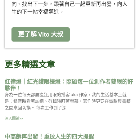
向、找出下一步，跟著自己一起重新再出發，向人
生的下一站幸福邁進。
更了解 Vito 大叔
更多精選文章
紅律燈｜紅光護眼檯燈：照顧每一位創作者雙眼的好
夥伴！
身為一位每天都要瘋狂用眼的播客 aka 作家，我的生活基本上就
是：錄音時看著訪綱、剪輯時盯著螢幕，寫作時更要在電腦與書籍
之間來回切換。 每次工作到了深
深入閱讀>>
中高齡再出發！重啟人生的四大提醒