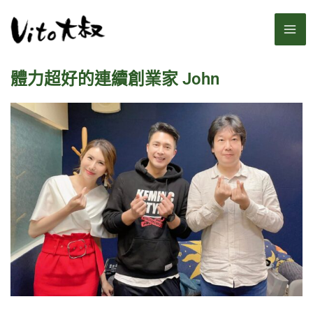
跳
MA
至
主
ME
要
體力超好的連續創業家 John
內
容