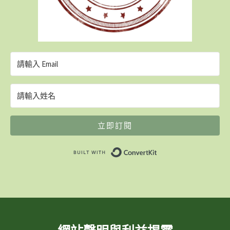
立即訂閱
Built with ConvertK