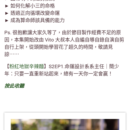
► 如何化解小三的命格
► 透過正向循環改變命運
► 成為算命師該具備的能力
Ps. 很抱歉讓大家久等了，由於節目製作經費不足的原
因，本集開始改由 Vito 大叔本人自編自導自錄自演自剪
自行上架，從頭開始學習花了超久的時間，敬請見
諒⋯⋯
【
粉紅地獄辛辣麵
】S2EP1.命運設計系系主任｜簡少
年：只要一直重新站起來，總有一天你一定會贏！
按此收聽