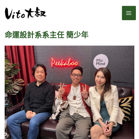
跳
MA
至
主
ME
要
命運設計系系主任 簡少年
內
容