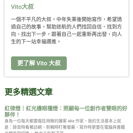
Vito大叔
一個不平凡的大叔。中年失業後開始寫作，希望透
過自己的故事，幫助迷航的人們找回自信、找到方
向、找出下一步，跟著自己一起重新再出發，向人
生的下一站幸福邁進。
更了解 Vito 大叔
更多精選文章
紅律燈｜紅光護眼檯燈：照顧每一位創作者雙眼的好
夥伴！
身為一位每天都要瘋狂用眼的播客 aka 作家，我的生活基本上就
是：錄音時看著訪綱、剪輯時盯著螢幕，寫作時更要在電腦與書籍