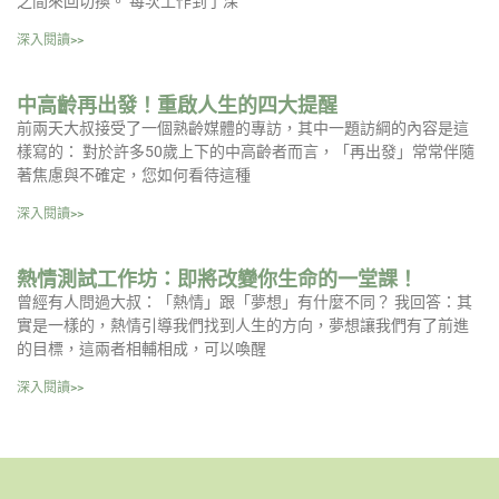
之間來回切換。 每次工作到了深
深入閱讀>>
中高齡再出發！重啟人生的四大提醒
前兩天大叔接受了一個熟齡媒體的專訪，其中一題訪綱的內容是這
樣寫的： 對於許多50歲上下的中高齡者而言，「再出發」常常伴隨
著焦慮與不確定，您如何看待這種
深入閱讀>>
熱情測試工作坊：即將改變你生命的一堂課！
曾經有人問過大叔：「熱情」跟「夢想」有什麼不同？ 我回答：其
實是一樣的，熱情引導我們找到人生的方向，夢想讓我們有了前進
的目標，這兩者相輔相成，可以喚醒
深入閱讀>>