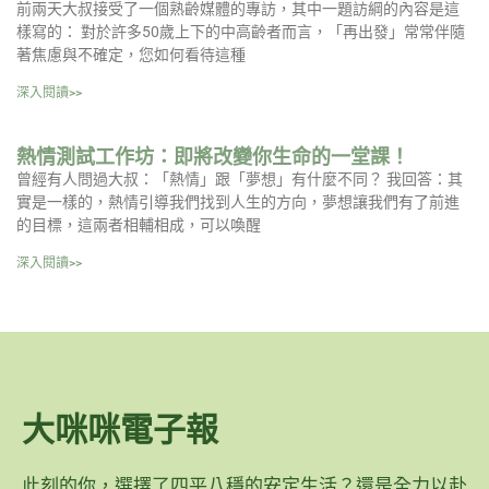
前兩天大叔接受了一個熟齡媒體的專訪，其中一題訪綱的內容是這
樣寫的： 對於許多50歲上下的中高齡者而言，「再出發」常常伴隨
著焦慮與不確定，您如何看待這種
深入閱讀>>
熱情測試工作坊：即將改變你生命的一堂課！
曾經有人問過大叔：「熱情」跟「夢想」有什麼不同？ 我回答：其
實是一樣的，熱情引導我們找到人生的方向，夢想讓我們有了前進
的目標，這兩者相輔相成，可以喚醒
深入閱讀>>
大咪咪電子報
此刻的你，選擇了四平八穩的安定生活？還是全力以赴