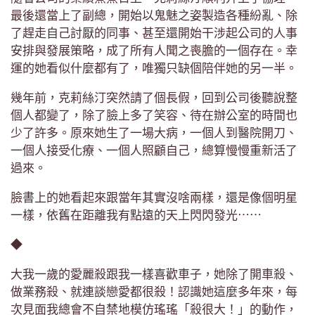
最後還當上了副總，開始以鬼魅之姿製造各種紛亂、除
了趕走自己討厭的同事、甚至還開始干涉起公司的人事
安排與發展策略，成了所有人聞之喪膽的一個存在。幸
運的她看似什麼都有了，唯獨只缺個陪伴她的另一半。
幾年前，克莉絲汀突然請了個長假，回到公司後聽說整
個人都變了，除了臉上多了笑容、待在辦公室的時間也
少了許多。原來她生了一場大病，一個人到醫院開刀、
一個人接受化療、一個人照顧自己，總算慢慢重新活了
過來。
臉書上的她看起來跟當年其實沒啥兩樣，還是像個明星
一樣，依舊在距離我有點遠的天上閃閃發光⋯⋯
◆
大我一歲的愛麗殺跟我一樣喜歡車子，她除了開車殺、
做業務殺、就連談戀愛都很殺！認識她這麼多年來，每
次見面我總會不自禁地模仿瑤瑤「殺很大！」的動作，