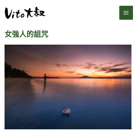
跳
MA
至
主
ME
要
女強人的詛咒
內
容