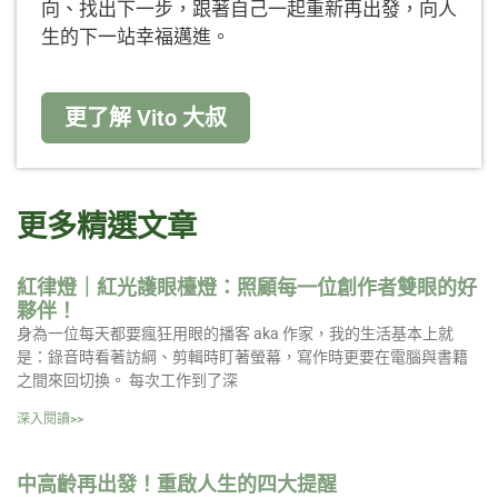
向、找出下一步，跟著自己一起重新再出發，向人
生的下一站幸福邁進。
更了解 Vito 大叔
更多精選文章
紅律燈｜紅光護眼檯燈：照顧每一位創作者雙眼的好
夥伴！
身為一位每天都要瘋狂用眼的播客 aka 作家，我的生活基本上就
是：錄音時看著訪綱、剪輯時盯著螢幕，寫作時更要在電腦與書籍
之間來回切換。 每次工作到了深
深入閱讀>>
中高齡再出發！重啟人生的四大提醒