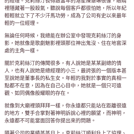
的經理。克莉絲汀長得跟當年的港星陳慧琳很像，眼睛
裡隱藏著一股殺氣，聽說每個客戶都很怕她，所以年紀
輕輕就立下了不少汗馬功勞，成為了公司有史以來最年
輕的一位經理。
無論任何時候，我總能在辦公室中發現克莉絲汀的身
影，她就像是歌劇魅影裡頭那位神出鬼沒、住在地窖深
處的主角一樣。
關於克莉絲汀的傳聞很多，有人說她是某某副總的情
人，也有人說她是總經理的小三，最誇張的一個版本甚
至說她是董事長的私生女。年輕的我對於事實的真相一
點都不在意，因為在自己心目中，她就是一個只可遠
觀、如同偶像般耀眼的存在。
就像到大廟裡頭拜拜一樣，你永遠都只能站在距離很遠
的地方，雙手合掌對著神明訴說心裡的願望，而神明，
永遠都不可能當面回答你提出來的問題。
隨著公司的業績蒸蒸日上，克莉絲汀順利升上了協理、