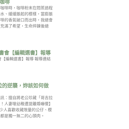
-咖啡
沖咖啡時，咖啡粉末在悶蒸過程
熱水、緩緩脹起的模樣，當膨脹
咖啡的香氣破口而出時，我總會
舊充滿了希望，生命焠鍊後總
s 讀書會【編輯選書】報導
讀書會【編輯選書】報導 報導連結
拉的逆襲，妳該如何做
快訊：擅自將老公珍藏「哥吉拉
友！人妻嗆幼稚遭提離婚嚇傻】
不少人喜歡收藏限量的公仔、模
藏都是獨一無二的心頭肉。