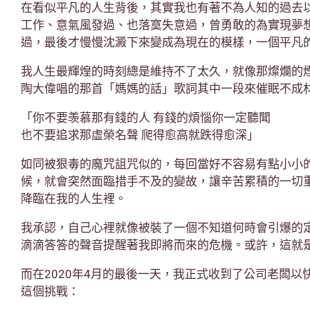
在看似平凡的人生背後，其實我也有著不為人知的過去
工作、意氣風發過、也落寞失意過，曾勇敢的為實現夢
過，最後才慢慢沈澱下來變成為現在的模樣，一個平凡
我人生最輝煌的時刻總是維持不了太久，就像那燦爛的
陶大偉唱的那首「媽媽的話」歌詞其中一段來催眠不成
「你不要羡慕那有錢的人 有錢的煩惱你一定聽聞
也不要追求那虛榮名聲 爬得愈高就跌得愈深」
如同被狠毒的魔咒詛咒似的，每回當好不容易有點小小
候，就會突然面臨措手不及的變故，讓辛苦累積的一切
降臨在我的人生裡。
我承認，自己心裡就像被裝了一個不知道何時會引爆的
滴滴答答的聲音提醒著我即將而來的危機。或許，這就
而在2020年4月的最後一天，我正式收到了公司老闆
這個挑戰：