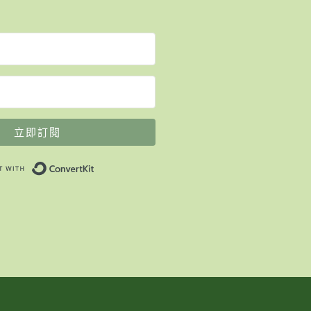
立即訂閱
Built with ConvertKit