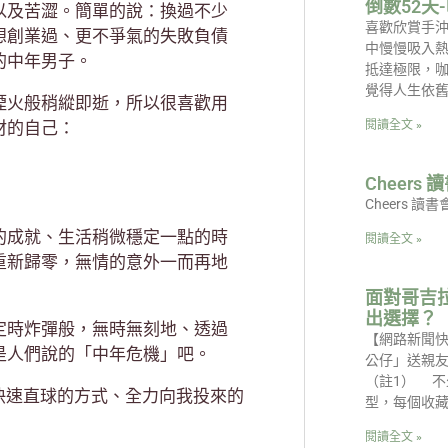
倒數52天
以及苦澀。簡單的說：換過不少
喜歡欣賞手
想創業過、更不爭氣的失敗負債
中慢慢吸入
的中年男子。
抵達極限，
覺得人生依
煙火般稍縱即逝，所以很喜歡用
材的自己：
閱讀全文 »
Cheer
Cheers 
的成就、生活稍微穩定一點的時
閱讀全文 »
重新歸零，無情的意外一而再地
面對哥吉
出選擇？
定時炸彈般，無時無刻地、透過
【網路新聞
是人們說的「中年危機」吧。
公仔」送親
（註1） 
以快速直球的方式、全力向我投來的
型，每個收
閱讀全文 »