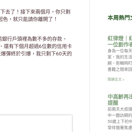
撐不下去了！接下來兩個月，你只剩
本周熱門
起色，就只能請你離開了！
紅律燈｜
前銀行戶頭裡為數不多的存款、
一位創作
單、還有下個月超過6位數的信用卡
身為一位每天
未爆彈終於引爆，我只剩下60天的
家，我的生
綱、剪輯時
書籍之間來回
閱讀全文 »
中高齡再
提醒
前兩天大叔
中一題訪綱的
50歲上下的
常伴隨著焦