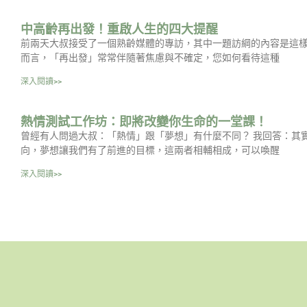
中高齡再出發！重啟人生的四大提醒
前兩天大叔接受了一個熟齡媒體的專訪，其中一題訪綱的內容是這樣
而言，「再出發」常常伴隨著焦慮與不確定，您如何看待這種
深入閱讀>>
熱情測試工作坊：即將改變你生命的一堂課！
曾經有人問過大叔：「熱情」跟「夢想」有什麼不同？ 我回答：其
向，夢想讓我們有了前進的目標，這兩者相輔相成，可以喚醒
深入閱讀>>