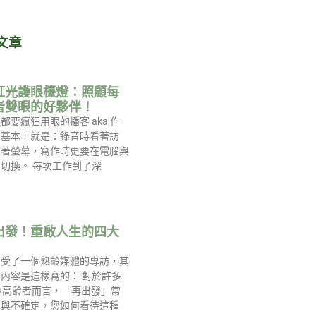
文章
紅光護眼檯燈：照顧每
者雙眼的好夥伴！
都要瘋狂用眼的播客 aka 作
活基本上就是：錄音時看著訪
盯著螢幕，寫作時更要在電腦與
切換。 每次工作到了深
出發！重啟人生的四大
接受了一個熟齡媒體的專訪，其
內容是這樣寫的： 對於許多
中高齡者而言，「再出發」常
慮與不確定，您如何看待這種