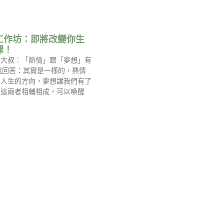
工作坊：即將改變你生
課！
過大叔：「熱情」跟「夢想」有
我回答：其實是一樣的，熱情
到人生的方向，夢想讓我們有了
，這兩者相輔相成，可以喚醒