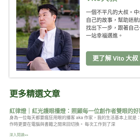
一個不平凡的大叔。中
自己的故事，幫助迷航
找出下一步，跟著自己
一站幸福邁進。
更了解 Vito 大叔
更多精選文章
紅律燈｜紅光護眼檯燈：照顧每一位創作者雙眼的好
身為一位每天都要瘋狂用眼的播客 aka 作家，我的生活基本上就
作時更要在電腦與書籍之間來回切換。 每次工作到了深
深入閱讀>>