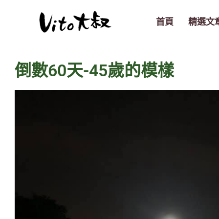
跳
至
首頁
精選文
主
要
內
倒數60天-45歲的模樣
容