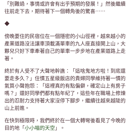
「別難過，事情或許會有出乎預期的發展！」然後繼續
往前走下去，期待著下一個轉角後的驚喜⋯⋯
◆
傍晚要住的民宿位在一個隱密的小山徑裡，越來越小的
產業道路沒法讓車頂載滿單車的九人座直接開上山，大
夥兒只好下車牽著自己的單車一步步地在產業道路上走
著。
終於有人受不了大聲地幹譙：「這啥鬼地方啦！到底還
要走多久？」住慣五星級飯店的貴婦同學維持著一慣的
氣質小聲抱怨：「這裡真的有點偏僻，確定山上有房子
嗎？」還好同學們都有點年紀了，這些年在職場上修煉
出的忍耐力支持著大家沒停下腳步，繼續往越來越陡的
山上前進。
在快到極限時，我們終於在一個大轉彎後看見了今晚的
目的地「
小小喵的天空
」
。