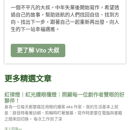
一個不平凡的大叔。中年失業後開始寫作，希望透
過自己的故事，幫助迷航的人們找回自信、找到方
向、找出下一步，跟著自己一起重新再出發，向人
生的下一站幸福邁進。
更了解 Vito 大叔
更多精選文章
紅律燈｜紅光護眼檯燈：照顧每一位創作者雙眼的好
夥伴！
身為一位每天都要瘋狂用眼的播客 aka 作家，我的生活基本上就
是：錄音時看著訪綱、剪輯時盯著螢幕，寫作時更要在電腦與書籍
之間來回切換。 每次工作到了深
深入閱讀>>