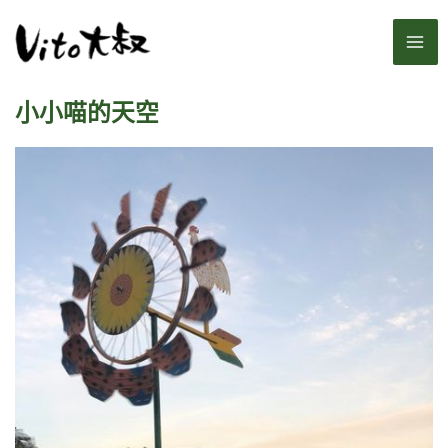
跳
MA
至
主
ME
要
小小喵的天空
內
容