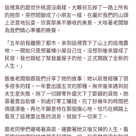
這裡真的跟世外桃源沒兩樣，大夥兒忘掉了一路上所有
的抱怨，突然間變成了小朋友一樣，在屬於我們的山頭
上恣意地玩耍、欣賞那美不勝收的美景、大啖著老闆娘
為我們精心準備的晚餐。
「五年前我離開了都市，來到這裡買下了山上的這塊農
地，一開始只是想蓋棟小屋自己住，沒想到後來變成了
民宿，我也嫁給了幫我蓋屋子的他，正式開啟了全新的
人生。」
飯後老闆娘跟我們分享了她的故事：她以前曾經賺了很
多很多的錢，一年要出國五次的那種。無奈後來遇到前
夫生意失敗，除了一切歸零外還欠下了鉅額的貸款，她
靠著賣自助餐、到處打零工賺錢，花了好幾年的時間把
債還清後，再也不願意待在那個傷心地，恰巧在網路上
看見了這裡要出售的消息，就拋下一切來了。
跟老同學們邊喝著高粱、邊聽著她又嗆又辣的人生，看