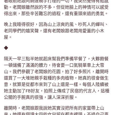
著眼前她跟阿納達親手打理的一切，我突然覺得有點感
動。老闆娘雖然說的不多，但從她臉上的神情可以感受
得出來，那些辛苦難忘的過程，還有重頭來過的勇氣。
晚上我睡得很好，因為山上涼爽的風、吵死人的蟬叫、
老同學們的嬉笑聲，還有老闆娘跟老闆用愛蓋的小木
屋。
◆
隔天一早三點半她就起床幫我們準備早餐了，大夥飽餐
一頓儲備了滿滿的體力，待會要一口氣騎單車上大雪
山。我們參觀了老闆娘的花園，拍了好多照片，離開時
還買了一大堆她親手栽種的多肉植物，她真的很會做生
意，就算是從都市來到了山上還是一樣。每個人陸續被
她主動加了FB好友，拍照上傳成了民宿的代言人，這種
公關的手腕真的很強，讓人深深折服。
離開時，老闆娘跟我說她其實沒把所有的家當帶上山
來，她還有個讀大四的女兒留在都市裡頭，不過自己再