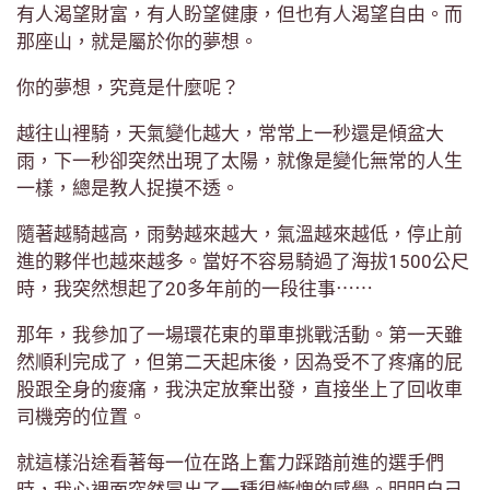
有人渴望財富，有人盼望健康，但也有人渴望自由。而
那座山，就是屬於你的夢想。
你的夢想，究竟是什麼呢？
越往山裡騎，天氣變化越大，常常上一秒還是傾盆大
雨，下一秒卻突然出現了太陽，就像是變化無常的人生
一樣，總是教人捉摸不透。
隨著越騎越高，雨勢越來越大，氣溫越來越低，停止前
進的夥伴也越來越多。當好不容易騎過了海拔1500公尺
時，我突然想起了20多年前的一段往事⋯⋯
那年，我參加了一場環花東的單車挑戰活動。第一天雖
然順利完成了，但第二天起床後，因為受不了疼痛的屁
股跟全身的痠痛，我決定放棄出發，直接坐上了回收車
司機旁的位置。
就這樣沿途看著每一位在路上奮力踩踏前進的選手們
時，我心裡面突然冒出了一種很慚愧的感覺。明明自己