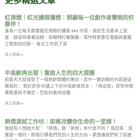
更多精選文章
紅律燈｜紅光護眼檯燈：照顧每一位創作者雙眼的好
夥伴！
身為一位每天都要瘋狂用眼的播客 aka 作家，我的生活基本上就
是：錄音時看著訪綱、剪輯時盯著螢幕，寫作時更要在電腦與書籍
之間來回切換。 每次工作到了深
深入閱讀>>
中高齡再出發！重啟人生的四大提醒
前兩天大叔接受了一個熟齡媒體的專訪，其中一題訪綱的內容是這
樣寫的： 對於許多50歲上下的中高齡者而言，「再出發」常常伴隨
著焦慮與不確定，您如何看待這種
深入閱讀>>
熱情測試工作坊：即將改變你生命的一堂課！
曾經有人問過大叔：「熱情」跟「夢想」有什麼不同？ 我回答：其
實是一樣的，熱情引導我們找到人生的方向，夢想讓我們有了前進