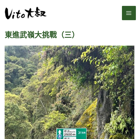
跳
MA
至
主
ME
要
東進武嶺大挑戰（三）
內
容