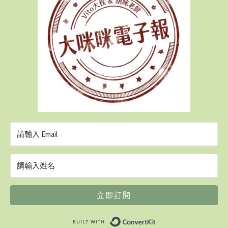
立即訂閱
Built with ConvertK