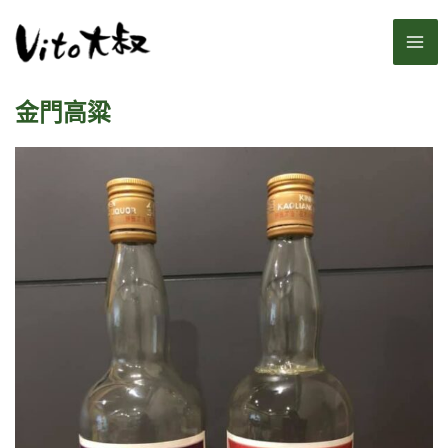
跳
MA
至
主
ME
要
金門高粱
內
容