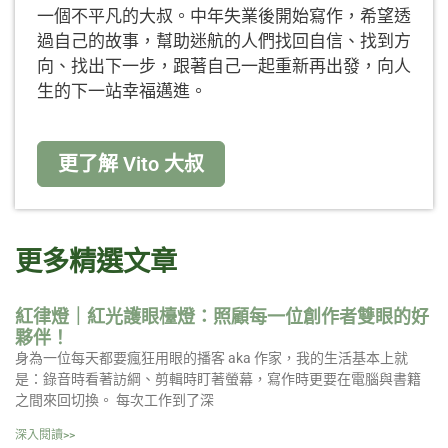
一個不平凡的大叔。中年失業後開始寫作，希望透
過自己的故事，幫助迷航的人們找回自信、找到方
向、找出下一步，跟著自己一起重新再出發，向人
生的下一站幸福邁進。
更了解 Vito 大叔
更多精選文章
紅律燈｜紅光護眼檯燈：照顧每一位創作者雙眼的好
夥伴！
身為一位每天都要瘋狂用眼的播客 aka 作家，我的生活基本上就
是：錄音時看著訪綱、剪輯時盯著螢幕，寫作時更要在電腦與書籍
之間來回切換。 每次工作到了深
深入閱讀>>