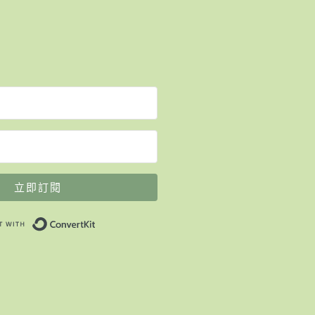
立即訂閱
Built with ConvertKit