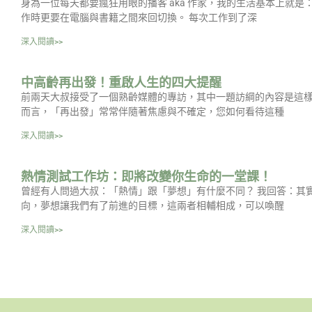
身為一位每天都要瘋狂用眼的播客 aka 作家，我的生活基本上就
作時更要在電腦與書籍之間來回切換。 每次工作到了深
深入閱讀>>
中高齡再出發！重啟人生的四大提醒
前兩天大叔接受了一個熟齡媒體的專訪，其中一題訪綱的內容是這樣
而言，「再出發」常常伴隨著焦慮與不確定，您如何看待這種
深入閱讀>>
熱情測試工作坊：即將改變你生命的一堂課！
曾經有人問過大叔：「熱情」跟「夢想」有什麼不同？ 我回答：其
向，夢想讓我們有了前進的目標，這兩者相輔相成，可以喚醒
深入閱讀>>