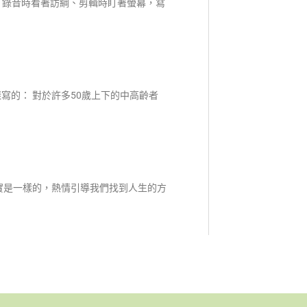
是：錄音時看著訪綱、剪輯時盯著螢幕，寫
寫的： 對於許多50歲上下的中高齡者
實是一樣的，熱情引導我們找到人生的方