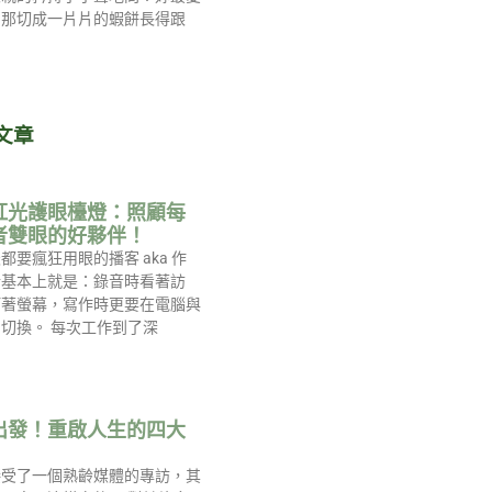
，那切成一片片的蝦餅長得跟
文章
紅光護眼檯燈：照顧每
者雙眼的好夥伴！
都要瘋狂用眼的播客 aka 作
活基本上就是：錄音時看著訪
盯著螢幕，寫作時更要在電腦與
切換。 每次工作到了深
出發！重啟人生的四大
接受了一個熟齡媒體的專訪，其