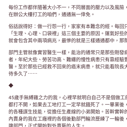
每份工作都伴隨著大小不一，不同層面的壓力以及風險
在辦公大樓打工的咱們，通通無一倖免。
俗話說得好：做一行怨一行，家家有本難念的經。每回
「生理、心理、口袋裡」這三個主要的原因。運氣好些
就會包含其中兩項病兆，最慘的就是三樣通通都中，那
部門主管就像實習醫生一樣，能治的通常只是那些剛發
者，年紀大些、勞苦功高、難纏的慢性病患只有靠經驗
醫。至於那些已經救不回來的癌末病患，就只能看院長
待多久了⋯⋯
◆
45歲手無縛雞之力的我，心裡早就明白自己不是個做工
都打不開，如果去工地打工一定早就餓死了。一畢業後
的各種謀生技能，從擔任生產線的小弟開始。苦幹實幹
內賣身的我在工廠裡的各個後勤部門輪流歷練了一輪後
牌部門，正式開始對外賣藝的人生。