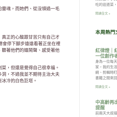
吃的這道菜
的靈魂，而她們、從沒領過一毛
閱讀全文 »
本周熱門
，真正的心酸跟甘苦只有自己才
我總會停下腳步遠遠看著正坐在裡
、聽著他們的嬉鬧聲、感受著他
紅律燈｜
一位創作
身為一位每天
家，我的生
剩菜，但還是覺得自己很幸福。
綱、剪輯時
多洞，不過我並不期待主治大夫
書籍之間來回
座冰冷的白色巨塔。
閱讀全文 »
中高齡再
提醒
前兩天大叔