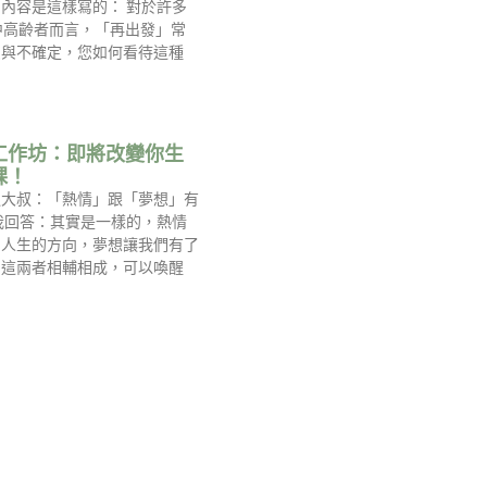
內容是這樣寫的： 對於許多
中高齡者而言，「再出發」常
慮與不確定，您如何看待這種
工作坊：即將改變你生
課！
過大叔：「熱情」跟「夢想」有
我回答：其實是一樣的，熱情
到人生的方向，夢想讓我們有了
，這兩者相輔相成，可以喚醒