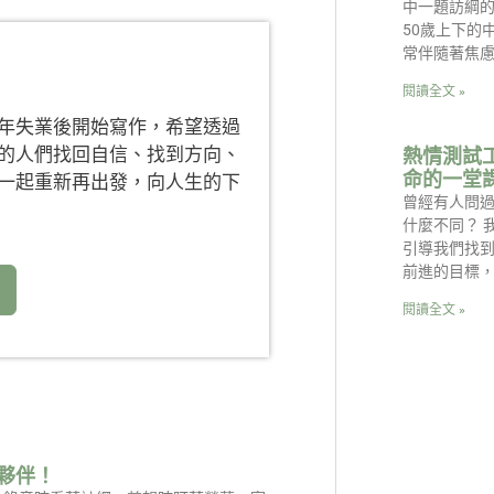
中一題訪綱的
50歲上下的
常伴隨著焦
閱讀全文 »
年失業後開始寫作，希望透過
的人們找回自信、找到方向、
熱情測試
命的一堂
一起重新再出發，向人生的下
曾經有人問
什麼不同？ 
引導我們找
前進的目標
閱讀全文 »
夥伴！