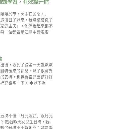
透過學習，有效提升你
！
大隱隱於市，高手在民間。」
的這段日子以來，我陸續結識了
「家庭主夫」，他們看起來都不
但每一位都曾是江湖中響噹噹
信
刊出後，收到了從第一天就默默
的凱特發來的訊息。除了很意外
者的支持，也覺得自己應該好好
補充說明一下。 ◆以下為
一直搞不懂「月亮蝦餅」跟月亮
？ 趁著昨天女兒生日時，我
父親的矜持小小聲地問：妳最愛