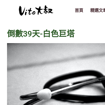
跳
至
首頁
精選文
主
要
內
倒數39天-白色巨塔
容