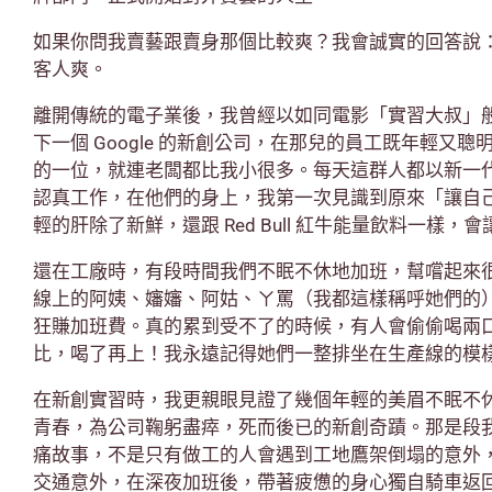
如果你問我賣藝跟賣身那個比較爽？我會誠實的回答說
客人爽。
離開傳統的電子業後，我曾經以如同電影「實習大叔」
下一個 Google 的新創公司，在那兒的員工既年輕又聰明，
的一位，就連老闆都比我小很多。每天這群人都以新一
認真工作，在他們的身上，我第一次見識到原來「讓自
輕的肝除了新鮮，還跟 Red Bull 紅牛能量飲料一樣，
還在工廠時，有段時間我們不眠不休地加班，幫嚐起來
線上的阿姨、嬸嬸、阿姑、ㄚ罵（我都這樣稱呼她們的）
狂賺加班費。真的累到受不了的時候，有人會偷偷喝兩
比，喝了再上！我永遠記得她們一整排坐在生產線的模
在新創實習時，我更親眼見證了幾個年輕的美眉不眠不
青春，為公司鞠躬盡瘁，死而後已的新創奇蹟。那是段
痛故事，不是只有做工的人會遇到工地鷹架倒塌的意外
交通意外，在深夜加班後，帶著疲憊的身心獨自騎車返