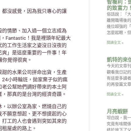
智複利：
的致富力
：都沒感覺，因為我只專心的讓
俗話說：「
離開職場後
幾位超強的
般的情節、加入過一個立志成為
怎麼起眼，
Fantastic！我是裡頭年紀最大
閱讀全文 »
代的工作生活家之姿沒日沒夜的
己爽」是這麼重要的一件事！年
凱特的來
會讓你覺得很爽。
今天的文章
很甜的水果公司拼命出貨，生產
觀看我日記
有這麼多讀
24小時輪班，拋家棄子似的瘋
的再發篇文章
口老公幫她們調好帶來的本土阿
樣，那真的是台灣的經濟奇蹟。
閱讀全文 »
休，以辦公室為家、燃燒自己的
月亮蝦餅
我不願意想起、更不想提起的心
坦白說，我
，打工的人也會遇到突如其來的
究竟有啥關係
回租屋處的路上。
終於放下了