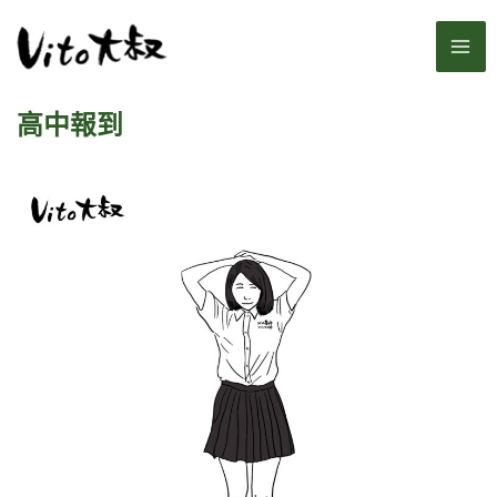
跳
MA
至
主
ME
要
高中報到
內
容