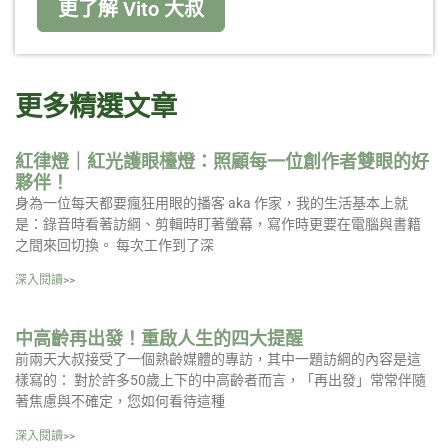
更了解 Vito 大叔
更多精選文章
紅律燈｜紅光護眼檯燈：照顧每一位創作者雙眼的好
夥伴！
身為一位每天都要瘋狂用眼的播客 aka 作家，我的生活基本上就
是：錄音時看著訪綱、剪輯時盯著螢幕，寫作時更要在電腦與書籍
之間來回切換。 每次工作到了深
深入閱讀>>
中高齡再出發！重啟人生的四大提醒
前兩天大叔接受了一個熟齡媒體的專訪，其中一題訪綱的內容是這
樣寫的： 對於許多50歲上下的中高齡者而言，「再出發」常常伴隨
著焦慮與不確定，您如何看待這種
深入閱讀>>