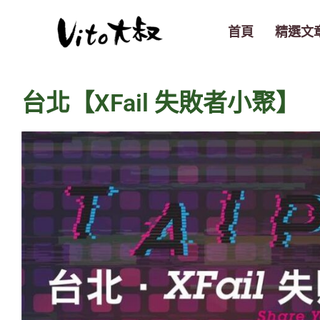
跳
至
首頁
精選文
主
要
內
台北【XFail 失敗者小聚】
容