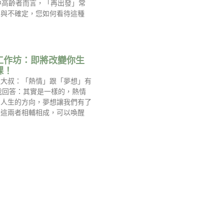
中高齡者而言，「再出發」常
慮與不確定，您如何看待這種
工作坊：即將改變你生
課！
過大叔：「熱情」跟「夢想」有
我回答：其實是一樣的，熱情
到人生的方向，夢想讓我們有了
，這兩者相輔相成，可以喚醒