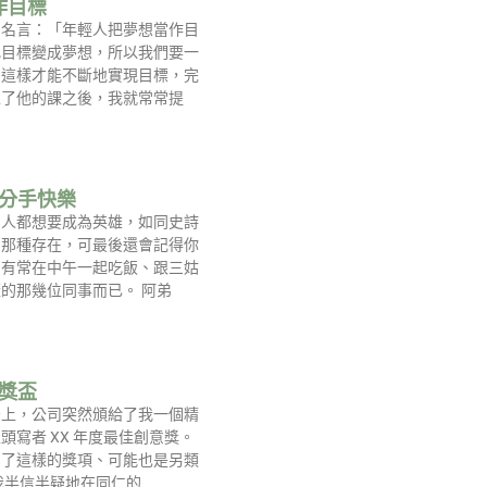
作目標
句名言：「年輕人把夢想當作目
把目標變成夢想，所以我們要一
，這樣才能不斷地實現目標，完
上了他的課之後，我就常常提
-分手快樂
個人都想要成為英雄，如同史詩
的那種存在，可最後還會記得你
只有常在中午一起吃飯、跟三姑
的那幾位同事而已。 阿弟
-獎盃
牙上，公司突然頒給了我一個精
頭寫者 XX 年度最佳創意獎。
到了這樣的獎項、可能也是另類
我半信半疑地在同仁的