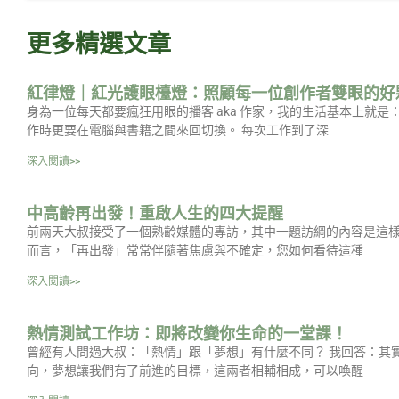
更多精選文章
紅律燈｜紅光護眼檯燈：照顧每一位創作者雙眼的好
身為一位每天都要瘋狂用眼的播客 aka 作家，我的生活基本上就
作時更要在電腦與書籍之間來回切換。 每次工作到了深
深入閱讀>>
中高齡再出發！重啟人生的四大提醒
前兩天大叔接受了一個熟齡媒體的專訪，其中一題訪綱的內容是這樣
而言，「再出發」常常伴隨著焦慮與不確定，您如何看待這種
深入閱讀>>
熱情測試工作坊：即將改變你生命的一堂課！
曾經有人問過大叔：「熱情」跟「夢想」有什麼不同？ 我回答：其
向，夢想讓我們有了前進的目標，這兩者相輔相成，可以喚醒