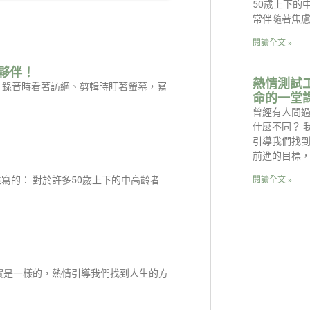
50歲上下的
常伴隨著焦
閱讀全文 »
夥伴！
熱情測試
是：錄音時看著訪綱、剪輯時盯著螢幕，寫
命的一堂
曾經有人問
什麼不同？ 
引導我們找
前進的目標
寫的： 對於許多50歲上下的中高齡者
閱讀全文 »
實是一樣的，熱情引導我們找到人生的方