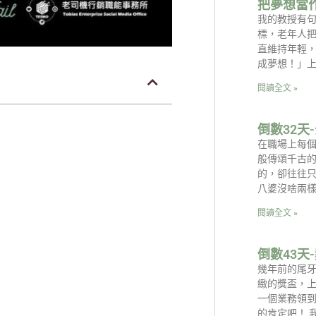
把夢想當
我的教授有
標，老年人
直維持年輕
成夢想！」
閱讀全文 »
倒數32天
在職場上每
般傳頌千古
的，卻往往
八婆沒啥兩樣
閱讀全文 »
倒數43天
幾年前的尾
緻的獎盃，上
一個業務領
的肯定吧！ 