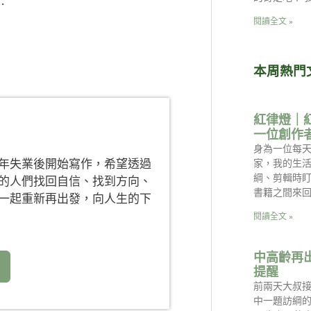
⋯
閱讀全文 »
本周熱門
紅律燈｜
一位創作
身為一位每天
年失業後開始寫作，希望透過
家，我的生
綱、剪輯時
的人們找回自信、找到方向、
書籍之間來回
一起重新再出發，向人生的下
閱讀全文 »
中高齡再
提醒
前兩天大叔
中一題訪綱的