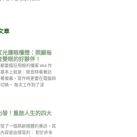
文章
紅光護眼檯燈：照顧每
者雙眼的好夥伴！
都要瘋狂用眼的播客 aka 作
活基本上就是：錄音時看著訪
盯著螢幕，寫作時更要在電腦與
切換。 每次工作到了深
出發！重啟人生的四大
接受了一個熟齡媒體的專訪，其
內容是這樣寫的： 對於許多