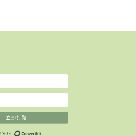
立即訂閱
Built with ConvertKit