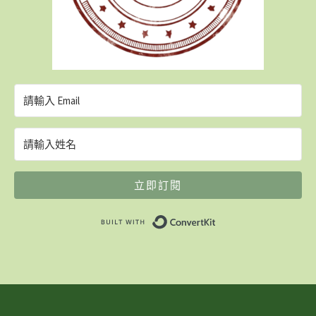
立即訂閱
Built with ConvertK