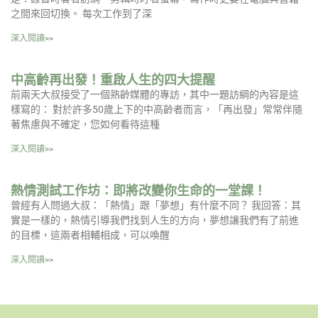
之間來回切換。 每次工作到了深
深入閱讀>>
中高齡再出發！重啟人生的四大提醒
前兩天大叔接受了一個熟齡媒體的專訪，其中一題訪綱的內容是這
樣寫的： 對於許多50歲上下的中高齡者而言，「再出發」常常伴隨
著焦慮與不確定，您如何看待這種
深入閱讀>>
熱情測試工作坊：即將改變你生命的一堂課！
曾經有人問過大叔：「熱情」跟「夢想」有什麼不同？ 我回答：其
實是一樣的，熱情引導我們找到人生的方向，夢想讓我們有了前進
的目標，這兩者相輔相成，可以喚醒
深入閱讀>>