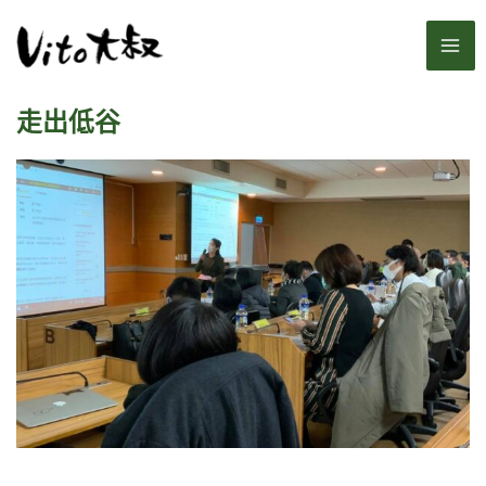
跳
MA
至
主
ME
要
走出低谷
內
容