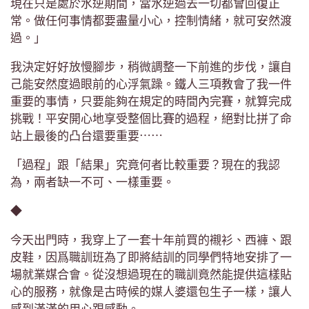
現在只是處於水逆期間，當水逆過去一切都會回復正
常。做任何事情都要盡量小心，控制情緒，就可安然渡
過。」
我決定好好放慢腳步，稍微調整一下前進的步伐，讓自
己能安然度過眼前的心浮氣躁。鐵人三項教會了我一件
重要的事情，只要能夠在規定的時間內完賽，就算完成
挑戰！平安開心地享受整個比賽的過程，絕對比拼了命
站上最後的凸台還要重要⋯⋯
「過程」跟「結果」究竟何者比較重要？現在的我認
為，兩者缺一不可、一樣重要。
◆
今天出門時，我穿上了一套十年前買的襯衫、西褲、跟
皮鞋，因爲職訓班為了即將結訓的同學們特地安排了一
場就業媒合會。從沒想過現在的職訓竟然能提供這樣貼
心的服務，就像是古時候的媒人婆還包生子一樣，讓人