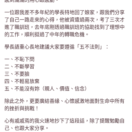
感到滿滿的用心跟感動。
一位跟我差不多年紀的學長特地回了娘家，跟我們分享
了自己一路走來的心得，他被資遣過兩次，考了三次才
進了職訓班，去年底剛透過職訓班的協助找到了理想中
的工作，順利挺過了中年的轉職危機。
學長語重心長地建議大家要遵循「五不法則」：
一、不恥下問
二、不斷學習
三、不要臉
四、不輕易放棄
五、不能沒有妳（親人、價值、信念）
除此之外，更要廣結善緣、心懷感激地面對生命中所有
的挫折與挑戰！
心有戚戚焉的我火速地抄下了這段話，除了提醒勉勵自
己、也跟大家分享。