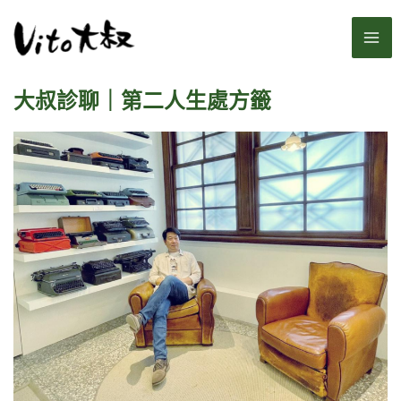
跳
MA
至
主
ME
要
大叔診聊｜第二人生處方籤
內
容