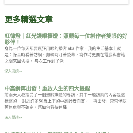
更多精選文章
紅律燈｜紅光護眼檯燈：照顧每一位創作者雙眼的好
夥伴！
身為一位每天都要瘋狂用眼的播客 aka 作家，我的生活基本上就
是：錄音時看著訪綱、剪輯時盯著螢幕，寫作時更要在電腦與書籍
之間來回切換。 每次工作到了深
深入閱讀>>
中高齡再出發！重啟人生的四大提醒
前兩天大叔接受了一個熟齡媒體的專訪，其中一題訪綱的內容是這
樣寫的： 對於許多50歲上下的中高齡者而言，「再出發」常常伴隨
著焦慮與不確定，您如何看待這種
深入閱讀>>