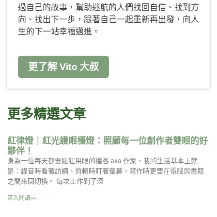
過自己的故事，幫助迷航的人們找回自信、找到方
向、找出下一步，跟著自己一起重新再出發，向人
生的下一站幸福邁進。
更了解 Vito 大叔
更多精選文章
紅律燈｜紅光護眼檯燈：照顧每一位創作者雙眼的好
夥伴！
身為一位每天都要瘋狂用眼的播客 aka 作家，我的生活基本上就
是：錄音時看著訪綱、剪輯時盯著螢幕，寫作時更要在電腦與書籍
之間來回切換。 每次工作到了深
深入閱讀>>