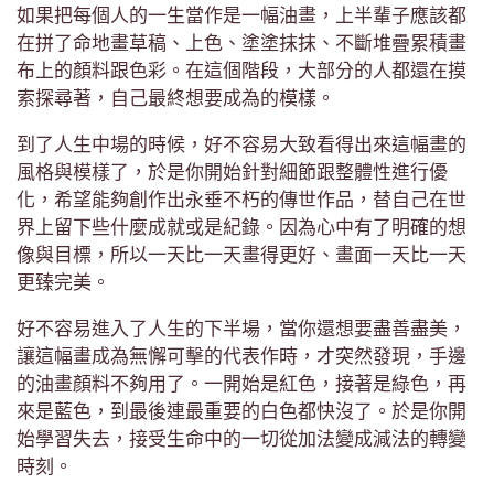
如果把每個人的一生當作是一幅油畫，上半輩子應該都
在拼了命地畫草稿、上色、塗塗抹抹、不斷堆疊累積畫
布上的顏料跟色彩。在這個階段，大部分的人都還在摸
索探尋著，自己最終想要成為的模樣。
到了人生中場的時候，好不容易大致看得出來這幅畫的
風格與模樣了，於是你開始針對細節跟整體性進行優
化，希望能夠創作出永垂不朽的傳世作品，替自己在世
界上留下些什麼成就或是紀錄。因為心中有了明確的想
像與目標，所以一天比一天畫得更好、畫面一天比一天
更臻完美。
好不容易進入了人生的下半場，當你還想要盡善盡美，
讓這幅畫成為無懈可擊的代表作時，才突然發現，手邊
的油畫顏料不夠用了。一開始是紅色，接著是綠色，再
來是藍色，到最後連最重要的白色都快沒了。於是你開
始學習失去，接受生命中的一切從加法變成減法的轉變
時刻。