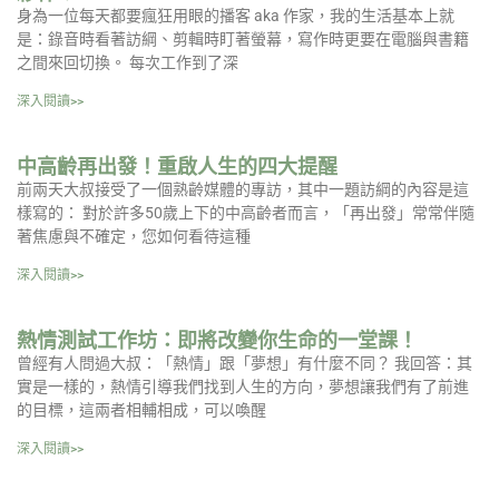
身為一位每天都要瘋狂用眼的播客 aka 作家，我的生活基本上就
是：錄音時看著訪綱、剪輯時盯著螢幕，寫作時更要在電腦與書籍
之間來回切換。 每次工作到了深
深入閱讀>>
中高齡再出發！重啟人生的四大提醒
前兩天大叔接受了一個熟齡媒體的專訪，其中一題訪綱的內容是這
樣寫的： 對於許多50歲上下的中高齡者而言，「再出發」常常伴隨
著焦慮與不確定，您如何看待這種
深入閱讀>>
熱情測試工作坊：即將改變你生命的一堂課！
曾經有人問過大叔：「熱情」跟「夢想」有什麼不同？ 我回答：其
實是一樣的，熱情引導我們找到人生的方向，夢想讓我們有了前進
的目標，這兩者相輔相成，可以喚醒
深入閱讀>>