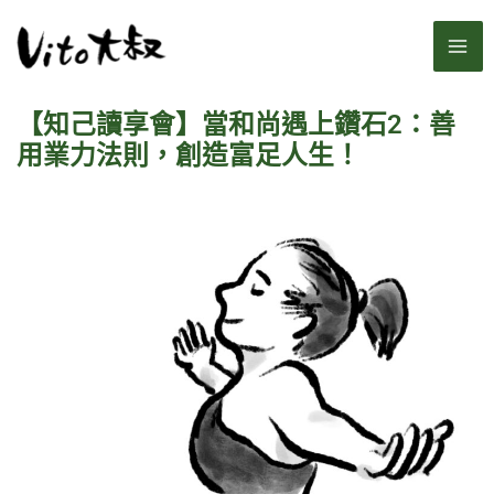
跳
MA
至
主
ME
要
【知己讀享會】當和尚遇上鑽石2：善
內
容
用業力法則，創造富足人生！