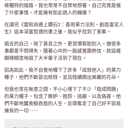
條獨特的道路。我也常常不自禁地想著，自己究竟是做
了什麼事情，才能擁有如此過人的機運？
在讀完《當和尚遇上鑽石2：善用業力法則，創造富足人
生》這本深富哲理的書之後，我似乎找到了答案。
過去的自己，除了善良之外，更習慣幫助別人。做很多
事都是不問得失，隨著心中的一股感覺跟熱忱，就這樣
糊裡糊塗地過了大半輩子活到了現在。
因為如此，我不自覺地種下了許多「成就他人」的業力
種子，他們不斷冒出枝枒，並且陸續開出美麗的花朵。
但我也常在無意之間，不小心埋下了不少「造成問題」
的業力種子，包含了嫉妒、抱怨、逃避、以及偽善。他
們不斷地蠶食鯨吞我的人生，反噬奪走了自己好不容易
擁有的一切⋯⋯