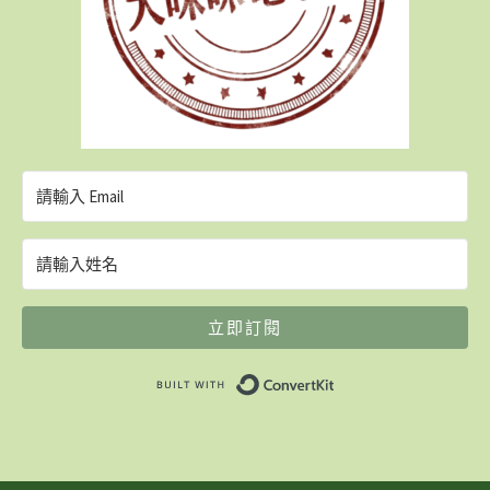
立即訂閱
Built with ConvertK