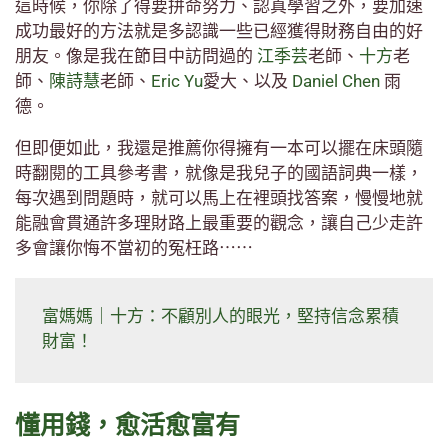
這時候，你除了得要拼命努力、認真學習之外，要加速
成功最好的方法就是多認識一些已經獲得財務自由的好
朋友。像是我在節目中訪問過的
江季芸
老師、
十方
老
師、
陳詩慧
老師、
Eric Yu
愛大、以及
Daniel Chen
雨
德。
但即便如此，我還是推薦你得擁有一本可以擺在床頭隨
時翻閱的工具參考書，就像是我兒子的國語詞典一樣，
每次遇到問題時，就可以馬上在裡頭找答案，慢慢地就
能融會貫通許多理財路上最重要的觀念，讓自己少走許
多會讓你悔不當初的冤枉路⋯⋯
富媽媽｜十方：不顧別人的眼光，堅持信念累積
財富！
懂用錢，愈活愈富有