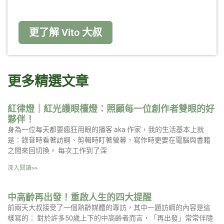
更了解 Vito 大叔
更多精選文章
紅律燈｜紅光護眼檯燈：照顧每一位創作者雙眼的好
夥伴！
身為一位每天都要瘋狂用眼的播客 aka 作家，我的生活基本上就
是：錄音時看著訪綱、剪輯時盯著螢幕，寫作時更要在電腦與書籍
之間來回切換。 每次工作到了深
深入閱讀>>
中高齡再出發！重啟人生的四大提醒
前兩天大叔接受了一個熟齡媒體的專訪，其中一題訪綱的內容是這
樣寫的： 對於許多50歲上下的中高齡者而言，「再出發」常常伴隨