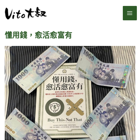
跳
MA
至
主
ME
要
懂用錢，愈活愈富有
內
容