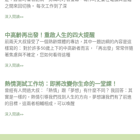
之間來回切換。 每次工作到了深
深入閱讀>>
中高齡再出發！重啟人生的四大提醒
前兩天大叔接受了一個熟齡媒體的專訪，其中一題訪綱的內容是這
樣寫的： 對於許多50歲上下的中高齡者而言，「再出發」常常伴隨
著焦慮與不確定，您如何看待這種
深入閱讀>>
熱情測試工作坊：即將改變你生命的一堂課！
曾經有人問過大叔：「熱情」跟「夢想」有什麼不同？ 我回答：其
實是一樣的，熱情引導我們找到人生的方向，夢想讓我們有了前進
的目標，這兩者相輔相成，可以喚醒
深入閱讀>>