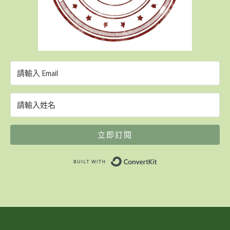
立即訂閱
Built with ConvertK