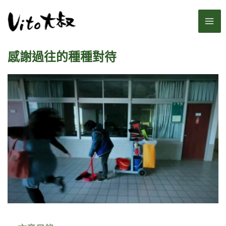
跳
MA
至
主
ME
要
感謝過往的種種對待
內
容