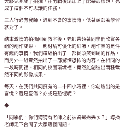
大夥兒完成了拍攝，在剪輯後還加上了配樂跟標題，完
成了這個不可思議的任務。
三人行必有我師，遇到不會的事情時，低著頭跟著學習
就對了。
結束激情的拍攝回到教室後，老師帶領著同學們欣賞各
組的創作成果、一起討論可優化的細節。創作真的是件
有趣的事情，我們這組拍出了一部從頭笑到尾的作品，
而另外一組竟然拍出了一部驚悚恐怖的內容。在相同的
一段時間裡、相同的校園環境裡，竟然能創造出兩種截
然不同的影像成果。
每天，在我們共同擁有的二十四小時裡，你創造出的是
喜悅？還是憂傷？亦或是恐懼呢？
◆
「同學們，你們猜猜看老師之前被資遣過幾次？」導播
老師走下台問了大家這個問題。